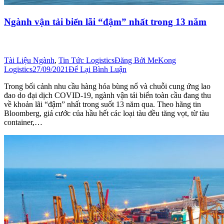
Ngành vận tải biển lãi “đậm” nhất trong 13 năm
Tài Liệu Ngành
,
Tin Tức Logistics
Đăng Bởi
MeKong
Logistics
27/09/2021
Để Lại Bình Luận
Trong bối cảnh nhu cầu hàng hóa bùng nổ và chuỗi cung ứng lao
đao do đại dịch COVID-19, ngành vận tải biển toàn cầu đang thu
về khoản lãi “đậm” nhất trong suốt 13 năm qua. Theo hãng tin
Bloomberg, giá cước của hầu hết các loại tàu đều tăng vọt, từ tàu
container,…