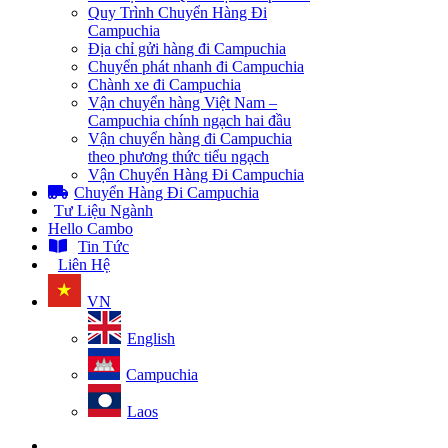
Quy Trình Chuyển Hàng Đi
Campuchia
Địa chỉ gửi hàng đi Campuchia
Chuyển phát nhanh đi Campuchia
Chành xe đi Campuchia
Vận chuyển hàng Việt Nam –
Campuchia chính ngạch hai đầu
Vận chuyển hàng đi Campuchia
theo phương thức tiểu ngạch
Vận Chuyển Hàng Đi Campuchia
Chuyển Hàng Đi Campuchia
Tư Liệu Ngành
Hello Cambo
Tin Tức
Liên Hệ
VN
English
Campuchia
Laos