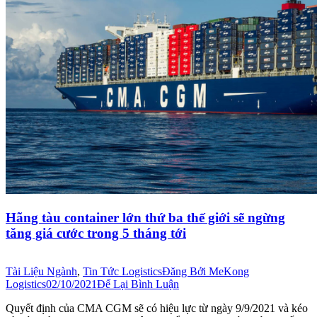
Hãng tàu container lớn thứ ba thế giới sẽ ngừng
tăng giá cước trong 5 tháng tới
Tài Liệu Ngành
,
Tin Tức Logistics
Đăng Bởi
MeKong
Logistics
02/10/2021
Để Lại Bình Luận
Quyết định của CMA CGM sẽ có hiệu lực từ ngày 9/9/2021 và kéo