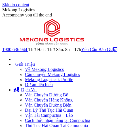
Skip to content
Mekong Logistics
Accompany you till the end
1900 636 944
Thứ Hai - Thứ Sáu: 8h – 17h
Yêu Cầu Báo Giá
Giới Thiệu
Về Mekong Logistics
Câu chuyện Mekong Logistics
Mekong Logistics’s Profile
Dự án tiêu biểu
Dịch Vụ
Vận Chuyển Đường Bộ
Vận Chuyển Hàng Không
Vận Chuyển Đường Biển
Đại Lý Thủ Tục Hải Quan
Vận Tải Campuchia – Lào
Cách thức nhận hàng tại Campuchia
Thủ Tục Hải Quan Tại Campuchia