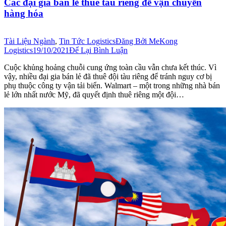
Các đại gia bán lẻ thuê tàu riêng để vận chuyển
hàng hóa
Tài Liệu Ngành
,
Tin Tức Logistics
Đăng Bởi
MeKong
Logistics
19/10/2021
Để Lại Bình Luận
Cuộc khủng hoảng chuỗi cung ứng toàn cầu vẫn chưa kết thúc. Vì
vậy, nhiều đại gia bán lẻ đã thuê đội tàu riêng để tránh nguy cơ bị
phụ thuộc công ty vận tải biển. Walmart – một trong những nhà bán
lẻ lớn nhất nước Mỹ, đã quyết định thuê riêng một đội…