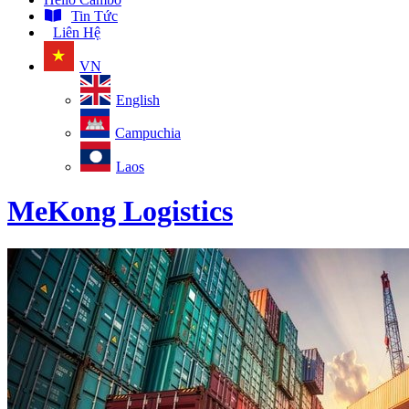
Tin Tức
Liên Hệ
VN
English
Campuchia
Laos
MeKong Logistics