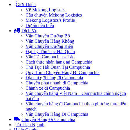
Giới Thiệu
Về Mekong Logistics
Câu chuyện Mekong Logistics
Mekong Logistics’s Profile
Dự án tiêu biểu
Dịch Vụ
Vận Chuyển Đường Bộ
Vận Chuyển Hàng Không
Vận Chuyển Đường Biển
Đại Lý Thủ Tục Hải Quan
Vận Tải Campuchia – Lào
Cách thức nhận hàng tại Campuchia
Thủ Tục Hải Quan Tại Campuchia
Quy Trình Chuyển Hàng Đi Campuchia
Địa chỉ gửi hàng đi Campuchia
Chuyển phát nhanh đi Campuchia
Chành xe đi Campuchia
Vận chuyển hàng Việt Nam – Campuchia chính ngạch
hai đầu
Vận chuyển hàng đi Campuchia theo phương thức tiểu
ngạch
Vận Chuyển Hàng Đi Campuchia
Chuyển Hàng Đi Campuchia
Tư Liệu Ngành
Hello Cambo