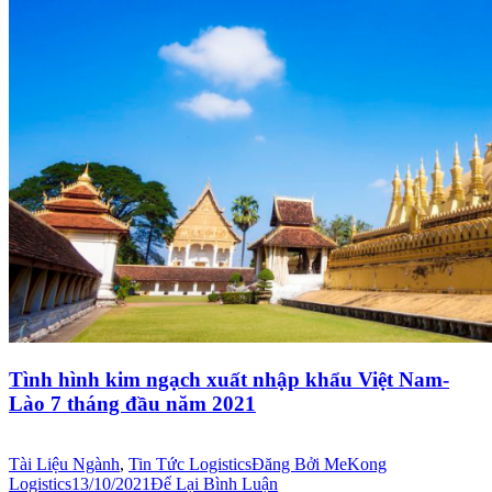
Tình hình kim ngạch xuất nhập khẩu Việt Nam-
Lào 7 tháng đầu năm 2021
Tài Liệu Ngành
,
Tin Tức Logistics
Đăng Bởi
MeKong
Logistics
13/10/2021
Để Lại Bình Luận