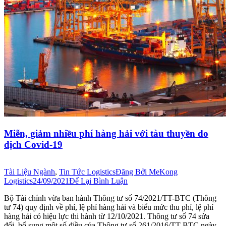
Miễn, giảm nhiều phí hàng hải với tàu thuyền do
dịch Covid-19
Tài Liệu Ngành
,
Tin Tức Logistics
Đăng Bởi
MeKong
Logistics
24/09/2021
Để Lại Bình Luận
Bộ Tài chính vừa ban hành Thông tư số 74/2021/TT-BTC (Thông
tư 74) quy định về phí, lệ phí hàng hải và biểu mức thu phí, lệ phí
hàng hải có hiệu lực thi hành từ 12/10/2021. Thông tư số 74 sửa
đổi, bổ sung một số điều của Thông tư số 261/2016/TT-BTC ngày