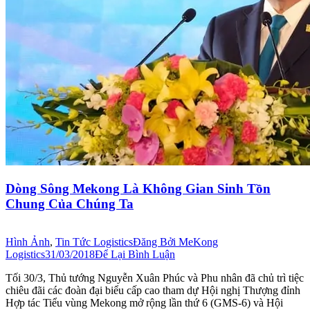
Dòng Sông Mekong Là Không Gian Sinh Tồn
Chung Của Chúng Ta
Hình Ảnh
,
Tin Tức Logistics
Đăng Bởi
MeKong
Logistics
31/03/2018
Để Lại Bình Luận
Tối 30/3, Thủ tướng Nguyễn Xuân Phúc và Phu nhân đã chủ trì tiệc
chiêu đãi các đoàn đại biểu cấp cao tham dự Hội nghị Thượng đỉnh
Hợp tác Tiểu vùng Mekong mở rộng lần thứ 6 (GMS-6) và Hội