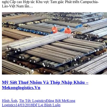
nghị Cấp cao Hợp tác Khu vực Tam giác Phát triển Campuchia-
Lào-Việt Nam lần…
Mỹ Siết Thuế Nhôm Và Thép Nhập Khẩu –
Mekonglogistics.Vn
Hình Ảnh
,
Tin Tức Logistics
Đăng Bởi
MeKong
Logistics
14/03/2018
Để Lại Bình Luận