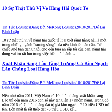
10 Sự Thật Thú Vị Về Hàng Hải Quốc Tế
Tin Tức Logistics
Đăng Bởi
MeKong Logistics
20/10/2017
Để Lại
Bình Luận
10 sự thật thú vị về hàng hải quốc tế Ít ai biết rằng hàng hải là một
trong những ngành “xương sống” của nền kinh tế toàn cầu. Từ
chiếc ghế bạn đang ngồi cho đến bữa ăn sắp tới của bạn, hàng hải
đóng vai trò rất lớn trong việc biến nó thành…
Xuất Khẩu Sang Lào Tăng Trưởng Cả Kim Ngạch
Lẫn Chủng Loại Hàng Hóa
Tin Tức Logistics
Đăng Bởi
MeKong Logistics
18/10/2017
Để Lại
Bình Luận
Nếu như năm 2011, Việt Nam có 10 nhóm hàng xuất khẩu sang
Lào thì đến năm 2016 con số này tăng lên 17 nhóm hàng. Trong đó,
năm 2016 có 7 nhóm hàng đạt trị giá kim ngạch từ 10 triệu USD trở
lên. Lớn nhất là sắt thép đạt 76 triệu USD, kế…