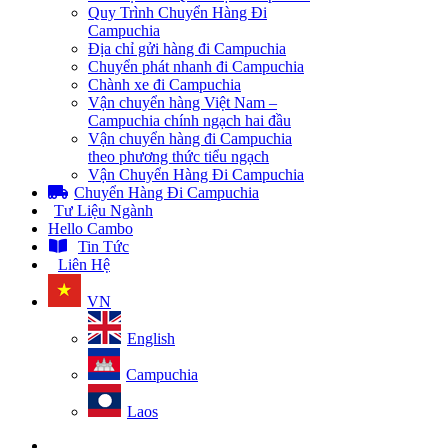
Quy Trình Chuyển Hàng Đi
Campuchia
Địa chỉ gửi hàng đi Campuchia
Chuyển phát nhanh đi Campuchia
Chành xe đi Campuchia
Vận chuyển hàng Việt Nam –
Campuchia chính ngạch hai đầu
Vận chuyển hàng đi Campuchia
theo phương thức tiểu ngạch
Vận Chuyển Hàng Đi Campuchia
Chuyển Hàng Đi Campuchia
Tư Liệu Ngành
Hello Cambo
Tin Tức
Liên Hệ
VN
English
Campuchia
Laos