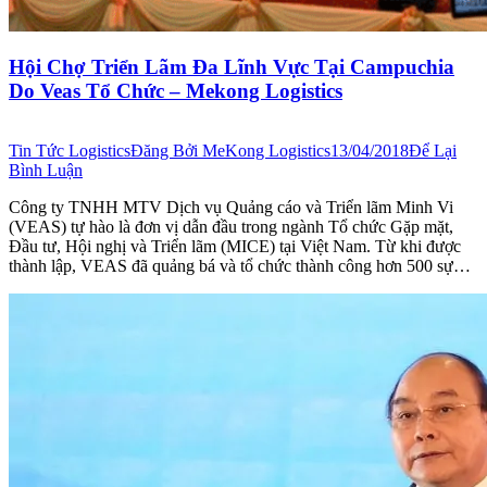
Hội Chợ Triển Lãm Đa Lĩnh Vực Tại Campuchia
Do Veas Tổ Chức – Mekong Logistics
Tin Tức Logistics
Đăng Bởi
MeKong Logistics
13/04/2018
Để Lại
Bình Luận
Công ty TNHH MTV Dịch vụ Quảng cáo và Triển lãm Minh Vi
(VEAS) tự hào là đơn vị dẫn đầu trong ngành Tổ chức Gặp mặt,
Đầu tư, Hội nghị và Triển lãm (MICE) tại Việt Nam. Từ khi được
thành lập, VEAS đã quảng bá và tổ chức thành công hơn 500 sự…