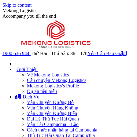
Skip to content
Mekong Logistics
Accompany you till the end
1900 636 944
Thứ Hai - Thứ Sáu: 8h – 17h
Yêu Cầu Báo Giá
Giới Thiệu
Về Mekong Logistics
Câu chuyện Mekong Logistics
Mekong Logistics’s Profile
Dự án tiêu biểu
Dịch Vụ
Vận Chuyển Đường Bộ
Vận Chuyển Hàng Không
Vận Chuyển Đường Biển
Đại Lý Thủ Tục Hải Quan
Vận Tải Campuchia – Lào
Cách thức nhận hàng tại Campuchia
Thủ Tục Hải Quan Tại Campuchia