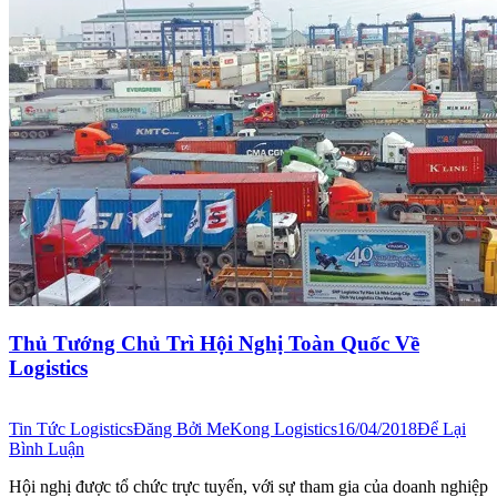
Thủ Tướng Chủ Trì Hội Nghị Toàn Quốc Về
Logistics
Tin Tức Logistics
Đăng Bởi
MeKong Logistics
16/04/2018
Để Lại
Bình Luận
Hội nghị được tổ chức trực tuyến, với sự tham gia của doanh nghiệp