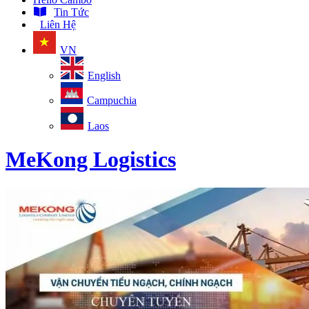
Tin Tức
Liên Hệ
VN
English
Campuchia
Laos
MeKong Logistics