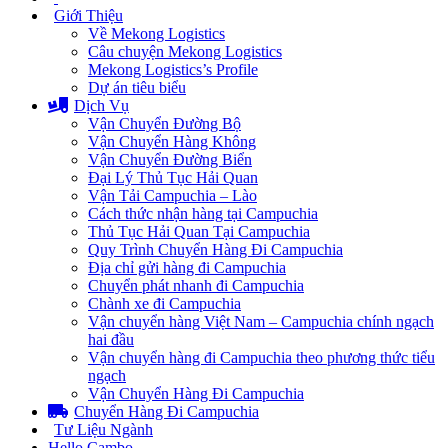
Giới Thiệu
Về Mekong Logistics
Câu chuyện Mekong Logistics
Mekong Logistics’s Profile
Dự án tiêu biểu
Dịch Vụ
Vận Chuyển Đường Bộ
Vận Chuyển Hàng Không
Vận Chuyển Đường Biển
Đại Lý Thủ Tục Hải Quan
Vận Tải Campuchia – Lào
Cách thức nhận hàng tại Campuchia
Thủ Tục Hải Quan Tại Campuchia
Quy Trình Chuyển Hàng Đi Campuchia
Địa chỉ gửi hàng đi Campuchia
Chuyển phát nhanh đi Campuchia
Chành xe đi Campuchia
Vận chuyển hàng Việt Nam – Campuchia chính ngạch
hai đầu
Vận chuyển hàng đi Campuchia theo phương thức tiểu
ngạch
Vận Chuyển Hàng Đi Campuchia
Chuyển Hàng Đi Campuchia
Tư Liệu Ngành
Hello Cambo