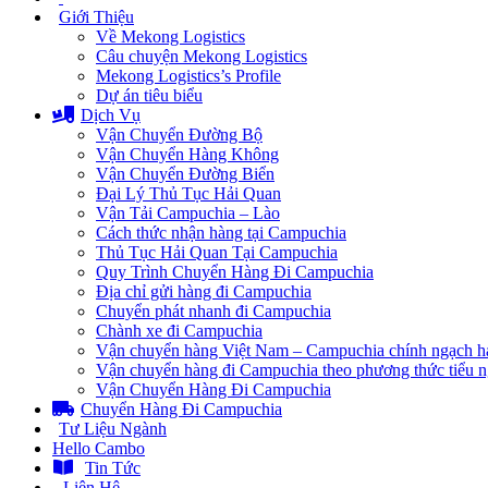
Giới Thiệu
Về Mekong Logistics
Câu chuyện Mekong Logistics
Mekong Logistics’s Profile
Dự án tiêu biểu
Dịch Vụ
Vận Chuyển Đường Bộ
Vận Chuyển Hàng Không
Vận Chuyển Đường Biển
Đại Lý Thủ Tục Hải Quan
Vận Tải Campuchia – Lào
Cách thức nhận hàng tại Campuchia
Thủ Tục Hải Quan Tại Campuchia
Quy Trình Chuyển Hàng Đi Campuchia
Địa chỉ gửi hàng đi Campuchia
Chuyển phát nhanh đi Campuchia
Chành xe đi Campuchia
Vận chuyển hàng Việt Nam – Campuchia chính ngạch h
Vận chuyển hàng đi Campuchia theo phương thức tiểu 
Vận Chuyển Hàng Đi Campuchia
Chuyển Hàng Đi Campuchia
Tư Liệu Ngành
Hello Cambo
Tin Tức
Liên Hệ