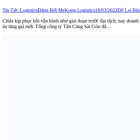
Tin Tức Logistics
Đăng Bởi
MeKong Logistics
18/03/2022
Để Lại Bì
Chưa kịp phục hồi vận hành như giai đoạn trước đại dịch, nay doanh 
án tăng giá mới. Tổng công ty Tân Cảng Sài Gòn đã…