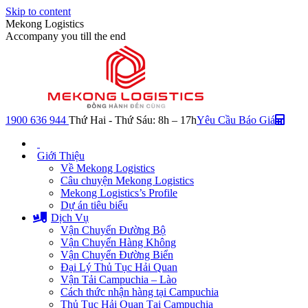
Skip to content
Mekong Logistics
Accompany you till the end
1900 636 944
Thứ Hai - Thứ Sáu: 8h – 17h
Yêu Cầu Báo Giá
Giới Thiệu
Về Mekong Logistics
Câu chuyện Mekong Logistics
Mekong Logistics’s Profile
Dự án tiêu biểu
Dịch Vụ
Vận Chuyển Đường Bộ
Vận Chuyển Hàng Không
Vận Chuyển Đường Biển
Đại Lý Thủ Tục Hải Quan
Vận Tải Campuchia – Lào
Cách thức nhận hàng tại Campuchia
Thủ Tục Hải Quan Tại Campuchia