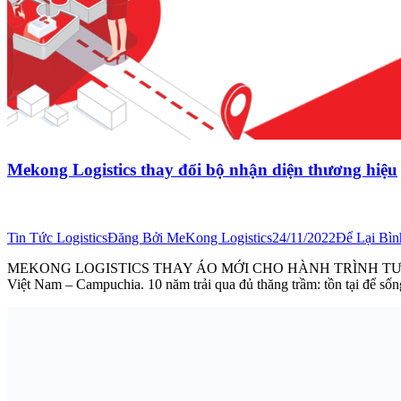
Mekong Logistics thay đổi bộ nhận diện thương hiệu
Tin Tức Logistics
Đăng Bởi
MeKong Logistics
24/11/2022
Để Lại Bìn
MEKONG LOGISTICS THAY ÁO MỚI CHO HÀNH TRÌNH TƯƠNG LAI 10 nă
Việt Nam – Campuchia. 10 năm trải qua đủ thăng trầm: tồn tại để s