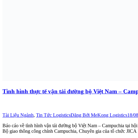
Tình hình thực tế vận tải đường bộ Việt Nam – Cam
Tài Liệu Ngành
,
Tin Tức Logistics
Đăng Bởi
MeKong Logistics
18/0
Báo cáo về tình hình vận tải đường bộ Việt Nam – Campuchia tại hội
Bộ giao thông công chính Campuchia, Chuyên gia của tổ chức JIC