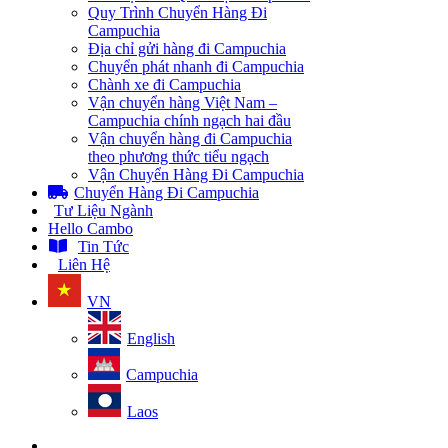
Quy Trình Chuyển Hàng Đi
Campuchia
Địa chỉ gửi hàng đi Campuchia
Chuyển phát nhanh đi Campuchia
Chành xe đi Campuchia
Vận chuyển hàng Việt Nam –
Campuchia chính ngạch hai đầu
Vận chuyển hàng đi Campuchia
theo phương thức tiểu ngạch
Vận Chuyển Hàng Đi Campuchia
Chuyển Hàng Đi Campuchia
Tư Liệu Ngành
Hello Cambo
Tin Tức
Liên Hệ
VN
English
Campuchia
Laos