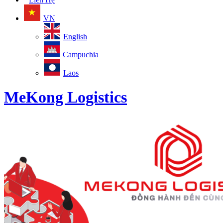
VN
English
Campuchia
Laos
MeKong Logistics