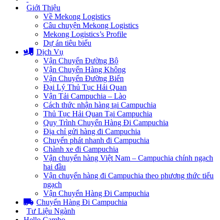
Giới Thiệu
Về Mekong Logistics
Câu chuyện Mekong Logistics
Mekong Logistics’s Profile
Dự án tiêu biểu
Dịch Vụ
Vận Chuyển Đường Bộ
Vận Chuyển Hàng Không
Vận Chuyển Đường Biển
Đại Lý Thủ Tục Hải Quan
Vận Tải Campuchia – Lào
Cách thức nhận hàng tại Campuchia
Thủ Tục Hải Quan Tại Campuchia
Quy Trình Chuyển Hàng Đi Campuchia
Địa chỉ gửi hàng đi Campuchia
Chuyển phát nhanh đi Campuchia
Chành xe đi Campuchia
Vận chuyển hàng Việt Nam – Campuchia chính ngạch
hai đầu
Vận chuyển hàng đi Campuchia theo phương thức tiểu
ngạch
Vận Chuyển Hàng Đi Campuchia
Chuyển Hàng Đi Campuchia
Tư Liệu Ngành
Hello Cambo