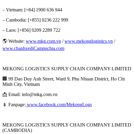
– Vietnam: [+84] 1900 636 944
– Cambodia: [+855] 0236 222 999
– Laos: [+856] ‭0209 2289 722‬
🌎 Website:
www.mkg.com.vn
/
www.mekonglogistics.vn
/
www.chanhxediCampuchia.com
MEKONG LOGISTICS SUPPLY CHAIN COMPANY LIMITED
🏢 99 Dao Duy Anh Street, Ward 9, Phu Nhuan District, Ho Chi
Minh City, Vietnam
📩 Email: info@mkg.com.vn
📱 Fanpage:
www.facebook.com/MekongLogs
MEKONG LOGISTICS SUPPLY CHAIN COMPANY LIMITED
(CAMBODIA)