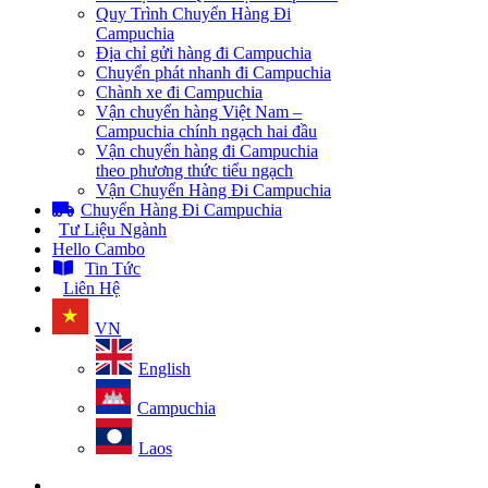
Quy Trình Chuyển Hàng Đi
Campuchia
Địa chỉ gửi hàng đi Campuchia
Chuyển phát nhanh đi Campuchia
Chành xe đi Campuchia
Vận chuyển hàng Việt Nam –
Campuchia chính ngạch hai đầu
Vận chuyển hàng đi Campuchia
theo phương thức tiểu ngạch
Vận Chuyển Hàng Đi Campuchia
Chuyển Hàng Đi Campuchia
Tư Liệu Ngành
Hello Cambo
Tin Tức
Liên Hệ
VN
English
Campuchia
Laos