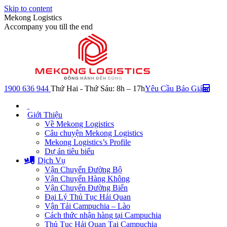
Skip to content
Mekong Logistics
Accompany you till the end
1900 636 944
Thứ Hai - Thứ Sáu: 8h – 17h
Yêu Cầu Báo Giá
Giới Thiệu
Về Mekong Logistics
Câu chuyện Mekong Logistics
Mekong Logistics’s Profile
Dự án tiêu biểu
Dịch Vụ
Vận Chuyển Đường Bộ
Vận Chuyển Hàng Không
Vận Chuyển Đường Biển
Đại Lý Thủ Tục Hải Quan
Vận Tải Campuchia – Lào
Cách thức nhận hàng tại Campuchia
Thủ Tục Hải Quan Tại Campuchia