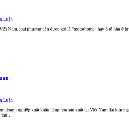
nh Luận
iệt Nam, loại phương tiện được gọi là “motorhome” hay ô tô nhà ở l
Quan
nh Luận
 doanh nghiệp xuất khẩu hàng hóa sản xuất tại Việt Nam đạt kim ngạc
n thủ…