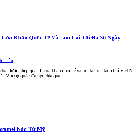
Cửa Khẩu Quốc Tế Và Lưu Lại Tối Đa 30 Ngày
nh Luận
a được phép qua 10 cửa khẩu quốc tế và lưu lại trên lãnh thổ Việt 
a của Vương quốc Campuchia qua…
aramel Nào Từ Mỹ