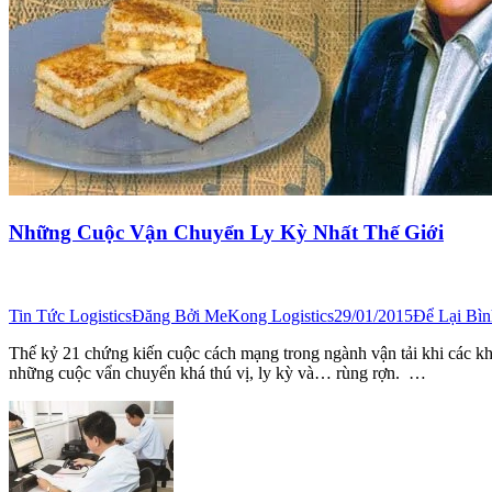
Những Cuộc Vận Chuyển Ly Kỳ Nhất Thế Giới
Tin Tức Logistics
Đăng Bởi
MeKong Logistics
29/01/2015
Để Lại Bì
Thế kỷ 21 chứng kiến cuộc cách mạng trong ngành vận tải khi các kh
những cuộc vẩn chuyển khá thú vị, ly kỳ và… rùng rợn. …