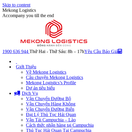
Skip to content
Mekong Logistics
Accompany you till the end
1900 636 944
Thứ Hai - Thứ Sáu: 8h – 17h
Yêu Cầu Báo Giá
Giới Thiệu
Về Mekong Logistics
Câu chuyện Mekong Logistics
Mekong Logistics’s Profile
Dự án tiêu biểu
Dịch Vụ
Vận Chuyển Đường Bộ
Vận Chuyển Hàng Không
Vận Chuyển Đường Biển
Đại Lý Thủ Tục Hải Quan
Vận Tải Campuchia – Lào
Cách thức nhận hàng tại Campuchia
Thủ Tục Hải Quan Tại Campuchia