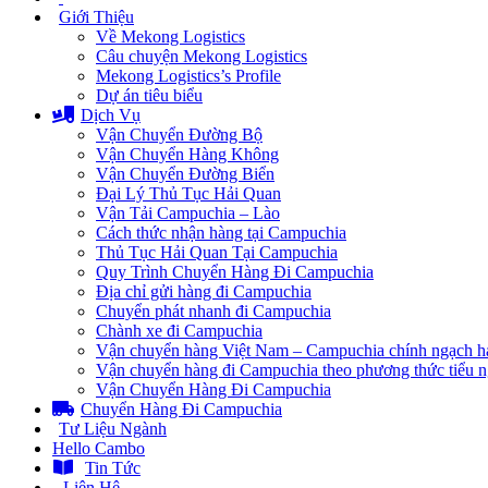
Giới Thiệu
Về Mekong Logistics
Câu chuyện Mekong Logistics
Mekong Logistics’s Profile
Dự án tiêu biểu
Dịch Vụ
Vận Chuyển Đường Bộ
Vận Chuyển Hàng Không
Vận Chuyển Đường Biển
Đại Lý Thủ Tục Hải Quan
Vận Tải Campuchia – Lào
Cách thức nhận hàng tại Campuchia
Thủ Tục Hải Quan Tại Campuchia
Quy Trình Chuyển Hàng Đi Campuchia
Địa chỉ gửi hàng đi Campuchia
Chuyển phát nhanh đi Campuchia
Chành xe đi Campuchia
Vận chuyển hàng Việt Nam – Campuchia chính ngạch h
Vận chuyển hàng đi Campuchia theo phương thức tiểu 
Vận Chuyển Hàng Đi Campuchia
Chuyển Hàng Đi Campuchia
Tư Liệu Ngành
Hello Cambo
Tin Tức
Liên Hệ