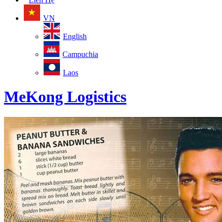
VN
English
Campuchia
Laos
MeKong Logistics