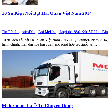
10 Sự Kiện Nổi Bật Hải Quan Việt Nam 2014
Tin Tức Logistics
Đăng Bởi
MeKong Logistics
28/01/2015
Để Lại Bì
10 sự kiện nổi bật Hải quan Việt Nam 2014 (HQ Online)- Năm 2014, H
hành chính, hiện đại hóa hải quan; mở rộng hợp tác quốc tế……
Motorhome Là Ô Tô Chuyên Dùng