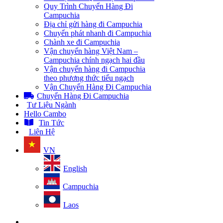
Quy Trình Chuyển Hàng Đi
Campuchia
Địa chỉ gửi hàng đi Campuchia
Chuyển phát nhanh đi Campuchia
Chành xe đi Campuchia
Vận chuyển hàng Việt Nam –
Campuchia chính ngạch hai đầu
Vận chuyển hàng đi Campuchia
theo phương thức tiểu ngạch
Vận Chuyển Hàng Đi Campuchia
Chuyển Hàng Đi Campuchia
Tư Liệu Ngành
Hello Cambo
Tin Tức
Liên Hệ
VN
English
Campuchia
Laos