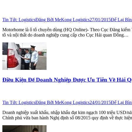
Tin Tức Logistics
Đăng Bởi
MeKong Logistics
27/01/2015
Để Lại Bì
Motorhome là ô tô chuyên dùng (HQ Online)- Theo Cục Đăng kiểm V
tô và nội thất do doanh nghiệp cung cấp cho Cục Hải quan Đồng…
Điều Kiện Để Doanh Nghiệp Được Ưu Tiên Về Hải 
Tin Tức Logistics
Đăng Bởi
MeKong Logistics
24/01/2015
Để Lại Bì
Doanh nghiệp xuất khẩu, nhập khẩu đạt kim ngạch 100 triệu USD/năm;
Chính phủ vừa ban hành Nghị định số 08/2015 quy định về thực hiệ