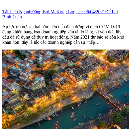
Tài Liệu Ngành
Đăng Bởi
MeKong Logistics
06/04/2021
Để Lại
Bình Luận
Áp lực trả nợ sau hai năm liên tiếp điêu đứng vì dịch COVID-19
đang khiến hàng loạt doanh nghiệp vận tải lo lắng, vì vốn tích lũy
đều đã sử dụng để duy trì hoạt động. Năm 2021 dự báo sẽ còn khó
khăn hơn, đây là lúc các doanh nghiệp cần sự “tiếp…