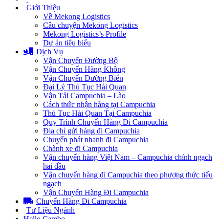
Giới Thiệu
Về Mekong Logistics
Câu chuyện Mekong Logistics
Mekong Logistics’s Profile
Dự án tiêu biểu
Dịch Vụ
Vận Chuyển Đường Bộ
Vận Chuyển Hàng Không
Vận Chuyển Đường Biển
Đại Lý Thủ Tục Hải Quan
Vận Tải Campuchia – Lào
Cách thức nhận hàng tại Campuchia
Thủ Tục Hải Quan Tại Campuchia
Quy Trình Chuyển Hàng Đi Campuchia
Địa chỉ gửi hàng đi Campuchia
Chuyển phát nhanh đi Campuchia
Chành xe đi Campuchia
Vận chuyển hàng Việt Nam – Campuchia chính ngạch
hai đầu
Vận chuyển hàng đi Campuchia theo phương thức tiểu
ngạch
Vận Chuyển Hàng Đi Campuchia
Chuyển Hàng Đi Campuchia
Tư Liệu Ngành
Hello Cambo