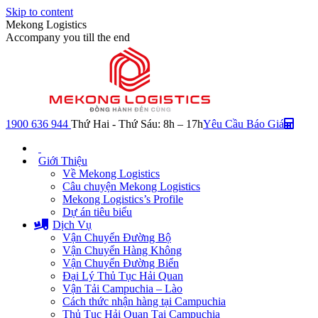
Skip to content
Mekong Logistics
Accompany you till the end
1900 636 944
Thứ Hai - Thứ Sáu: 8h – 17h
Yêu Cầu Báo Giá
Giới Thiệu
Về Mekong Logistics
Câu chuyện Mekong Logistics
Mekong Logistics’s Profile
Dự án tiêu biểu
Dịch Vụ
Vận Chuyển Đường Bộ
Vận Chuyển Hàng Không
Vận Chuyển Đường Biển
Đại Lý Thủ Tục Hải Quan
Vận Tải Campuchia – Lào
Cách thức nhận hàng tại Campuchia
Thủ Tục Hải Quan Tại Campuchia