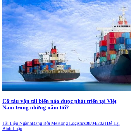
Cỡ tàu vận tải biển nào được phát triển tại Việt
Nam trong những năm tới?
Tài Liệu Ngành
Đăng Bởi
MeKong Logistics
08/04/2021
Để Lại
Bình Luận