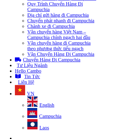
Quy Trình Chuyển Hàng Đi
Campuchia
Địa chỉ gửi hàng đi Campuchia
Chuyển phát nhanh đi Campuchia
Chành xe đi Campuchia
Vận chuyển hàng Việt Nam –
Campuchia chính ngạch hai đầu
Vận chuyển hàng đi Campuchia
theo phương thức tiểu ngạch
Vận Chuyển Hàng Đi Campuchia
Chuyển Hàng Đi Campuchia
Tư Liệu Ngành
Hello Cambo
Tin Tức
Liên Hệ
VN
English
Campuchia
Laos