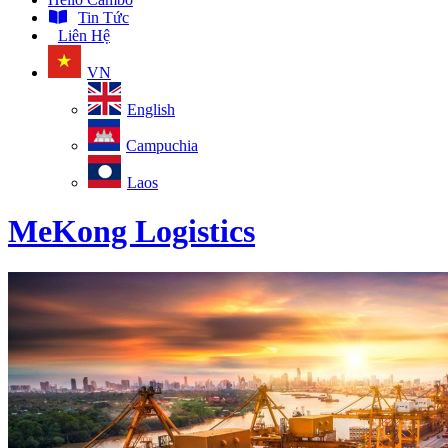
Tin Tức
Liên Hệ
VN
English
Campuchia
Laos
MeKong Logistics