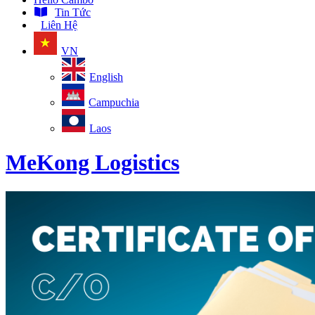
Tin Tức
Liên Hệ
VN
English
Campuchia
Laos
MeKong Logistics