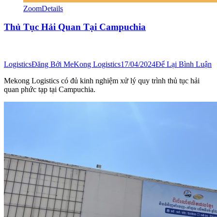
Zoom
Details
Thủ Tục Hải Quan Tại Campuchia
Logistics
Đăng Bởi
MeKong Logistics
17/04/2024
Để Lại Bình Luận
Mekong Logistics có đủ kinh nghiệm xử lý quy trình thủ tục hải
quan phức tạp tại Campuchia.