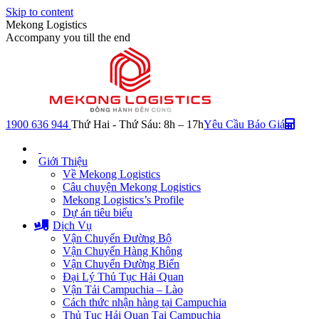
Skip to content
Mekong Logistics
Accompany you till the end
1900 636 944
Thứ Hai - Thứ Sáu: 8h – 17h
Yêu Cầu Báo Giá
Giới Thiệu
Về Mekong Logistics
Câu chuyện Mekong Logistics
Mekong Logistics’s Profile
Dự án tiêu biểu
Dịch Vụ
Vận Chuyển Đường Bộ
Vận Chuyển Hàng Không
Vận Chuyển Đường Biển
Đại Lý Thủ Tục Hải Quan
Vận Tải Campuchia – Lào
Cách thức nhận hàng tại Campuchia
Thủ Tục Hải Quan Tại Campuchia