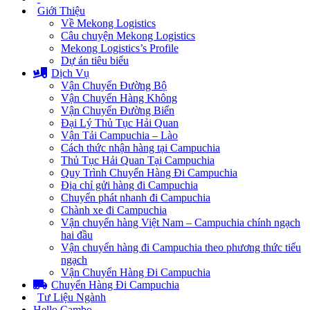
Giới Thiệu
Về Mekong Logistics
Câu chuyện Mekong Logistics
Mekong Logistics’s Profile
Dự án tiêu biểu
Dịch Vụ
Vận Chuyển Đường Bộ
Vận Chuyển Hàng Không
Vận Chuyển Đường Biển
Đại Lý Thủ Tục Hải Quan
Vận Tải Campuchia – Lào
Cách thức nhận hàng tại Campuchia
Thủ Tục Hải Quan Tại Campuchia
Quy Trình Chuyển Hàng Đi Campuchia
Địa chỉ gửi hàng đi Campuchia
Chuyển phát nhanh đi Campuchia
Chành xe đi Campuchia
Vận chuyển hàng Việt Nam – Campuchia chính ngạch
hai đầu
Vận chuyển hàng đi Campuchia theo phương thức tiểu
ngạch
Vận Chuyển Hàng Đi Campuchia
Chuyển Hàng Đi Campuchia
Tư Liệu Ngành
Hello Cambo