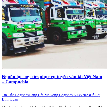
Nguồn lực logistics phục vụ tuyến vận tải Việt Nam
– Campuchia
Tin Tức Logistics
Đăng Bởi
MeKong Logistics
07/08/2023
Để Lại
Bình Luận