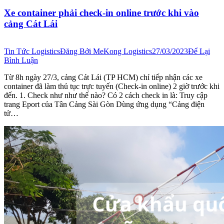
Xe container phải check-in online trước khi vào
cảng Cát Lái
Tin Tức Logistics
Đăng Bởi
MeKong Logistics
27/03/2023
Để Lại
Bình Luận
Từ 8h ngày 27/3, cảng Cát Lái (TP HCM) chỉ tiếp nhận các xe
container đã làm thủ tục trực tuyến (Check-in online) 2 giờ trước khi
đến. 1. Check như như thế nào? Có 2 cách check in là: Truy cập
trang Eport của Tân Cảng Sài Gòn Dùng ứng dụng “Cảng điện
tử…