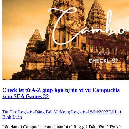
Checklist từ A-Z giúp bạn tự tin vi vu Campuchia
xem SEA Games 32
Tin Tức Logistics
Đăng Bởi
MeKong Logistics
18/04/2023
Để Lại
Bình Luận
Lần đầu đi Campuchia cần chuẩn bị những gì? Đầu tiên là lên kế