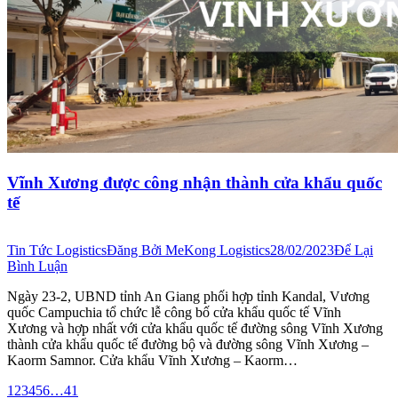
Vĩnh Xương được công nhận thành cửa khẩu quốc
tế
Tin Tức Logistics
Đăng Bởi
MeKong Logistics
28/02/2023
Để Lại
Bình Luận
Ngày 23-2, UBND tỉnh An Giang phối hợp tỉnh Kandal, Vương
quốc Campuchia tổ chức lễ công bố cửa khẩu quốc tế Vĩnh
Xương và hợp nhất với cửa khẩu quốc tế đường sông Vĩnh Xương
thành cửa khẩu quốc tế đường bộ và đường sông Vĩnh Xương –
Kaorm Samnor. Cửa khẩu Vĩnh Xương – Kaorm…
1
2
3
4
5
6
…
41