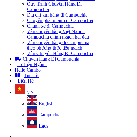
Quy Trình Chuyển Hàng Đi
Campuchia
Địa chỉ gửi hàng đi Campuchia
Chuyển phát nhanh đi Campuchia
Chành xe đi Campuchia
Vận chuyển hàng Việt Nam –
Campuchia chính ngạch hai đầu
Vận chuyển hàng đi Campuchia
theo phương thức tiểu ngạch
Vận Chuyển Hàng Đi Campuchia
Chuyển Hàng Đi Campuchia
Tư Liệu Ngành
Hello Cambo
Tin Tức
Liên Hệ
VN
English
Campuchia
Laos