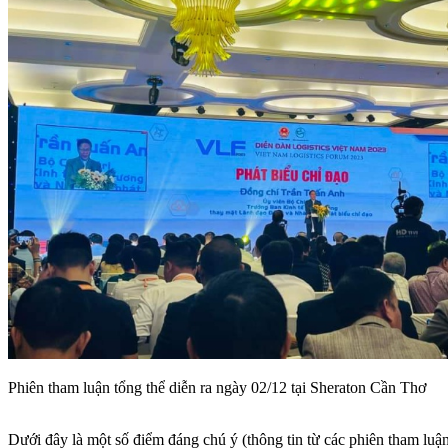
Phiên tham luận tổng thể diễn ra ngày 02/12 tại Sheraton Cần Thơ
Dưới đây là một số điểm đáng chú ý (thông tin từ các phiên tham luận