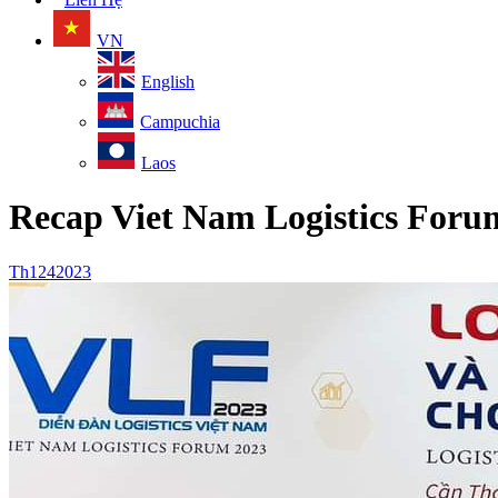
VN
English
Campuchia
Laos
Recap Viet Nam Logistics Foru
Th12
4
2023