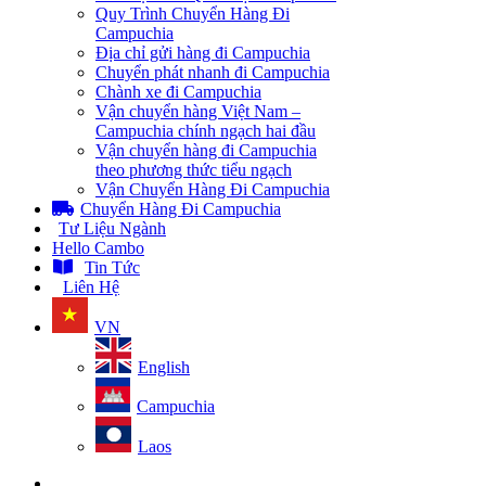
Quy Trình Chuyển Hàng Đi
Campuchia
Địa chỉ gửi hàng đi Campuchia
Chuyển phát nhanh đi Campuchia
Chành xe đi Campuchia
Vận chuyển hàng Việt Nam –
Campuchia chính ngạch hai đầu
Vận chuyển hàng đi Campuchia
theo phương thức tiểu ngạch
Vận Chuyển Hàng Đi Campuchia
Chuyển Hàng Đi Campuchia
Tư Liệu Ngành
Hello Cambo
Tin Tức
Liên Hệ
VN
English
Campuchia
Laos