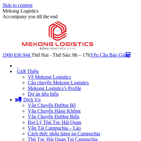
Skip to content
Mekong Logistics
Accompany you till the end
1900 636 944
Thứ Hai - Thứ Sáu: 8h – 17h
Yêu Cầu Báo Giá
Giới Thiệu
Về Mekong Logistics
Câu chuyện Mekong Logistics
Mekong Logistics’s Profile
Dự án tiêu biểu
Dịch Vụ
Vận Chuyển Đường Bộ
Vận Chuyển Hàng Không
Vận Chuyển Đường Biển
Đại Lý Thủ Tục Hải Quan
Vận Tải Campuchia – Lào
Cách thức nhận hàng tại Campuchia
Thủ Tục Hải Quan Tại Campuchia