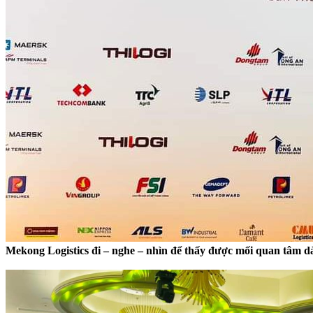
Mekong Logistics đi – nghe – nhìn để thấy được mối quan tâm dành