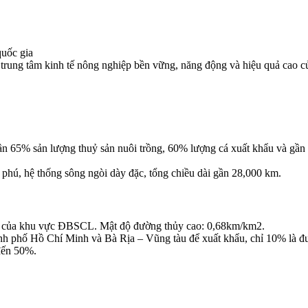
quốc gia
ung tâm kinh tế nông nghiệp bền vững, năng động và hiệu quả cao của q
65% sản lượng thuỷ sản nuôi trồng, 60% lượng cá xuất khẩu và gần 70
̀ phú, hệ thống sông ngòi dày đặc, tổng chiều dài gần 28,000 km.
ớn của khu vực ĐBSCL. Mật độ đường thủy cao: 0,68km/km2.
nh phố Hồ Chí Minh và Bà Rịa – Vũng tàu để xuất khẩu, chỉ 10% là đ
 đến 50%.