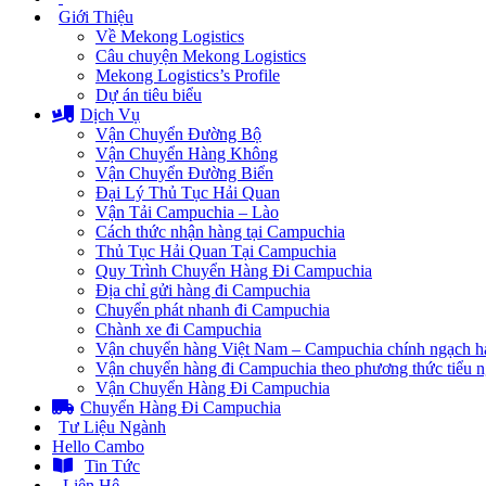
Giới Thiệu
Về Mekong Logistics
Câu chuyện Mekong Logistics
Mekong Logistics’s Profile
Dự án tiêu biểu
Dịch Vụ
Vận Chuyển Đường Bộ
Vận Chuyển Hàng Không
Vận Chuyển Đường Biển
Đại Lý Thủ Tục Hải Quan
Vận Tải Campuchia – Lào
Cách thức nhận hàng tại Campuchia
Thủ Tục Hải Quan Tại Campuchia
Quy Trình Chuyển Hàng Đi Campuchia
Địa chỉ gửi hàng đi Campuchia
Chuyển phát nhanh đi Campuchia
Chành xe đi Campuchia
Vận chuyển hàng Việt Nam – Campuchia chính ngạch h
Vận chuyển hàng đi Campuchia theo phương thức tiểu 
Vận Chuyển Hàng Đi Campuchia
Chuyển Hàng Đi Campuchia
Tư Liệu Ngành
Hello Cambo
Tin Tức
Liên Hệ