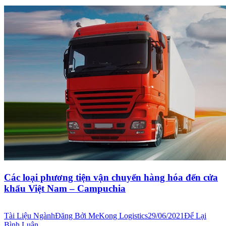
Các loại phương tiện vận chuyển hàng hóa đến cửa
khẩu Việt Nam – Campuchia
Tài Liệu Ngành
Đăng Bởi
MeKong Logistics
29/06/2021
Để Lại
Bình Luận