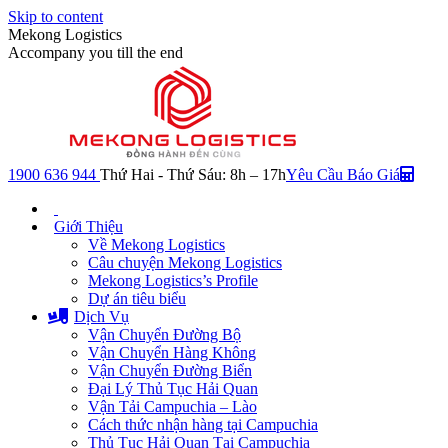
Skip to content
Mekong Logistics
Accompany you till the end
1900 636 944
Thứ Hai - Thứ Sáu: 8h – 17h
Yêu Cầu Báo Giá
Giới Thiệu
Về Mekong Logistics
Câu chuyện Mekong Logistics
Mekong Logistics’s Profile
Dự án tiêu biểu
Dịch Vụ
Vận Chuyển Đường Bộ
Vận Chuyển Hàng Không
Vận Chuyển Đường Biển
Đại Lý Thủ Tục Hải Quan
Vận Tải Campuchia – Lào
Cách thức nhận hàng tại Campuchia
Thủ Tục Hải Quan Tại Campuchia