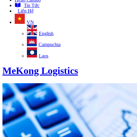
Tin Tức
Liên Hệ
VN
English
Campuchia
Laos
MeKong Logistics