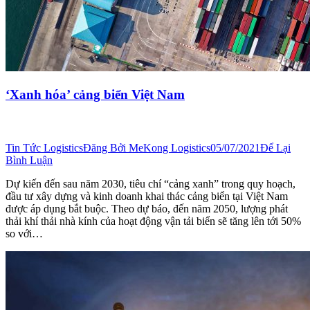
‘Xanh hóa’ cảng biển Việt Nam
Tin Tức Logistics
Đăng Bởi
MeKong Logistics
05/07/2021
Để Lại
Bình Luận
Dự kiến đến sau năm 2030, tiêu chí “cảng xanh” trong quy hoạch,
đầu tư xây dựng và kinh doanh khai thác cảng biển tại Việt Nam
được áp dụng bắt buộc. Theo dự báo, đến năm 2050, lượng phát
thải khí thải nhà kính của hoạt động vận tải biển sẽ tăng lên tới 50%
so với…