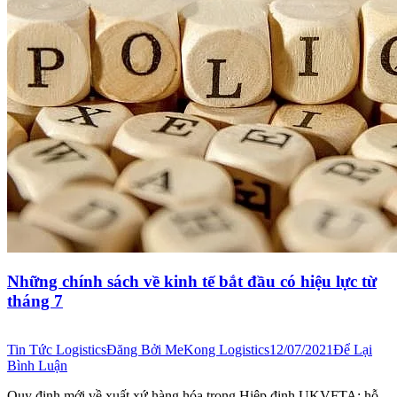
Những chính sách về kinh tế bắt đầu có hiệu lực từ
tháng 7
Tin Tức Logistics
Đăng Bởi
MeKong Logistics
12/07/2021
Để Lại
Bình Luận
Quy định mới về xuất xứ hàng hóa trong Hiệp định UKVFTA; hỗ