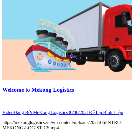
Welcome to Mekong Logistics
Video
Đăng Bởi
MeKong Logistics
30/06/2021
Để Lại Bình Luận
https://mekonglogistics.vn/wp-content/uploads/2021/06/INTRO-
MEKONG-LOGISTICS.mp4