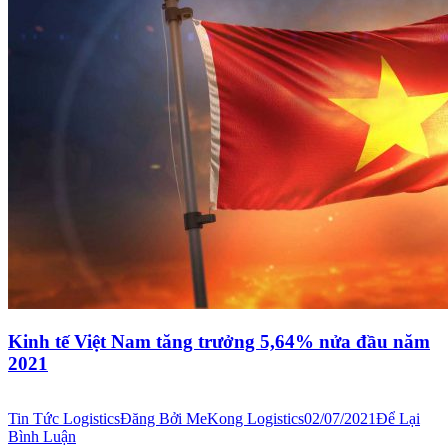
Kinh tế Việt Nam tăng trưởng 5,64% nửa đầu năm
2021
Tin Tức Logistics
Đăng Bởi
MeKong Logistics
02/07/2021
Để Lại
Bình Luận