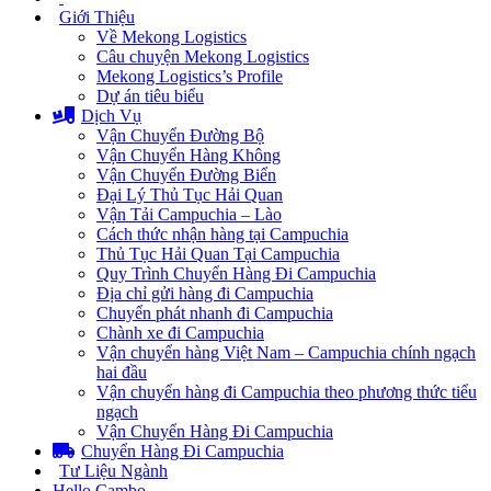
Giới Thiệu
Về Mekong Logistics
Câu chuyện Mekong Logistics
Mekong Logistics’s Profile
Dự án tiêu biểu
Dịch Vụ
Vận Chuyển Đường Bộ
Vận Chuyển Hàng Không
Vận Chuyển Đường Biển
Đại Lý Thủ Tục Hải Quan
Vận Tải Campuchia – Lào
Cách thức nhận hàng tại Campuchia
Thủ Tục Hải Quan Tại Campuchia
Quy Trình Chuyển Hàng Đi Campuchia
Địa chỉ gửi hàng đi Campuchia
Chuyển phát nhanh đi Campuchia
Chành xe đi Campuchia
Vận chuyển hàng Việt Nam – Campuchia chính ngạch
hai đầu
Vận chuyển hàng đi Campuchia theo phương thức tiểu
ngạch
Vận Chuyển Hàng Đi Campuchia
Chuyển Hàng Đi Campuchia
Tư Liệu Ngành
Hello Cambo