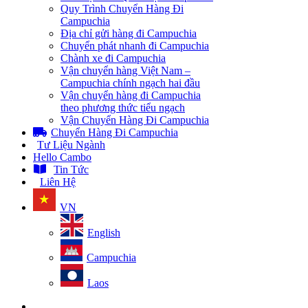
Quy Trình Chuyển Hàng Đi
Campuchia
Địa chỉ gửi hàng đi Campuchia
Chuyển phát nhanh đi Campuchia
Chành xe đi Campuchia
Vận chuyển hàng Việt Nam –
Campuchia chính ngạch hai đầu
Vận chuyển hàng đi Campuchia
theo phương thức tiểu ngạch
Vận Chuyển Hàng Đi Campuchia
Chuyển Hàng Đi Campuchia
Tư Liệu Ngành
Hello Cambo
Tin Tức
Liên Hệ
VN
English
Campuchia
Laos