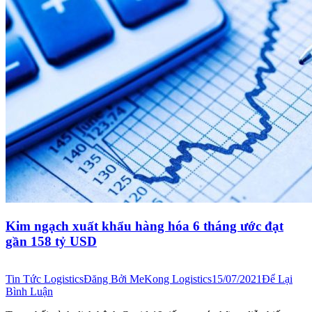
Kim ngạch xuất khẩu hàng hóa 6 tháng ước đạt
gần 158 tỷ USD
Tin Tức Logistics
Đăng Bởi
MeKong Logistics
15/07/2021
Để Lại
Bình Luận