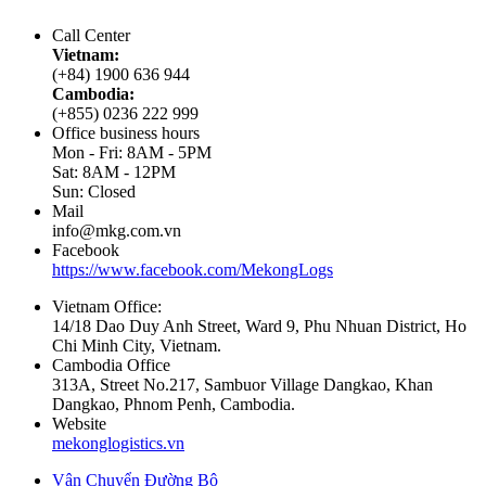
Call Center
Vietnam:
(+84) 1900 636 944
Cambodia:
(+855) 0236 222 999
Office business hours
Mon - Fri: 8AM - 5PM
Sat: 8AM - 12PM
Sun: Closed
Mail
info@mkg.com.vn
Facebook
https://www.facebook.com/MekongLogs
Vietnam Office:
14/18 Dao Duy Anh Street, Ward 9, Phu Nhuan District, Ho
Chi Minh City, Vietnam.
Cambodia Office
313A, Street No.217, Sambuor Village Dangkao, Khan
Dangkao, Phnom Penh, Cambodia.
Website
mekonglogistics.vn
Vận Chuyển Đường Bộ