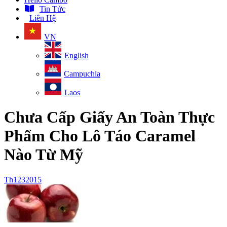
Tin Tức
Liên Hệ
VN
English
Campuchia
Laos
Chưa Cấp Giấy An Toàn Thực
Phẩm Cho Lô Táo Caramel
Nào Từ Mỹ
Th1
23
2015