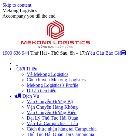
Skip to content
Mekong Logistics
Accompany you till the end
1900 636 944
Thứ Hai - Thứ Sáu: 8h – 17h
Yêu Cầu Báo Giá
Giới Thiệu
Về Mekong Logistics
Câu chuyện Mekong Logistics
Mekong Logistics’s Profile
Dự án tiêu biểu
Dịch Vụ
Vận Chuyển Đường Bộ
Vận Chuyển Hàng Không
Vận Chuyển Đường Biển
Đại Lý Thủ Tục Hải Quan
Vận Tải Campuchia – Lào
Cách thức nhận hàng tại Campuchia
Thủ Tục Hải Quan Tại Campuchia