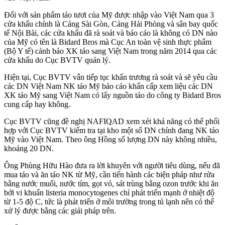
Đối với sản phẩm táo tươi của Mỹ được nhập vào Việt Nam qua 3
cửa khẩu chính là Cảng Sài Gòn, Cảng Hải Phòng và sân bay quốc
tế Nội Bài, các cửa khẩu đã rà soát và báo cáo là không có DN nào
của Mỹ có tên là Bidard Bros mà Cục An toàn vệ sinh thực phẩm
(Bộ Y tế) cảnh báo XK táo sang Việt Nam trong năm 2014 qua các
cửa khẩu do Cục BVTV quản lý.
Hiện tại, Cục BVTV vẫn tiếp tục khẩn trương rà soát và sẽ yêu cầu
các DN Việt Nam NK táo Mỹ báo cáo khẩn cấp xem liệu các DN
XK táo Mỹ sang Việt Nam có lấy nguồn táo do công ty Bidard Bros
cung cấp hay không.
Cục BVTV cũng đề nghị NAFIQAD xem xét khả năng có thể phối
hợp với Cục BVTV kiểm tra tại kho một số DN chính đang NK táo
Mỹ vào Việt Nam. Theo ông Hồng số lượng DN này không nhiều,
khoảng 20 DN.
Ông Phùng Hữu Hào đưa ra lời khuyên với người tiêu dùng, nếu đã
mua táo và ăn táo NK từ Mỹ, cần tiến hành các biện pháp như rửa
bằng nước muối, nước tím, gọt vỏ, sát trùng bằng ozon trước khi ăn
bởi vi khuẩn listeria monocytogenes chỉ phát triển mạnh ở nhiệt độ
từ 1-5 độ C, tức là phát triển ở môi trường trong tủ lạnh nên có thể
xử lý được bằng các giải pháp trên.