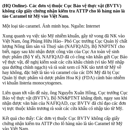
(HQ Online)- Các đơn vị thuộc Cục Bảo vệ thực vật (BVTV)
không cấp giấy chứng nhận kiểm tra ATTP cho lô hàng nào là
táo Caramel từ Mỹ vào Việt Nam.
Một loại táo caramel. Ảnh minh họa. Nguồn: Internet
Xung quanh vụ việc táo Mỹ nhiễm khuẩn, gây tử vong đã NK vào
Việt Nam, ông Phùng Hữu Hào– Phó Cục trưởng Cục Quản lý chất
lượng Nông lâm sản và Thuỷ sản (NAFIQAD), Bộ NNPTNT cho
biết, ngay sau khi nhận được công văn của Cục An toàn vệ sinh
thực phẩm (Bộ Y tế), NAFIQAD đã có công văn khẩn gửi Cục Bảo
vệ thực vật, đề nghị kiểm soát các cửa khẩu chính (vì táo Mỹ nhập
qua đường chính ngạch) và rà soát xem có NK táo tươi từ Mỹ về
hay không, đặc biệt là táo và caramel của các DN Mỹ đã bị Cục
Quản lý thực phẩm và dược phẩm Hoa Kỳ (FDA) cảnh báo nhiễm
vi khuẩn listeria monocytogenes.
Liên quan tới vấn đề này, ông Nguyễn Xuân Hồng, Cục trưởng Cục
Bảo vệ thực vật (BVTV), Bộ NN&PTNT khẳng định, ngay sau khi
nhận được văn bản của NAFIQAD, cục BVTV đã chỉ đạo các đơn
vị trực thuộc khẩn trương rà soát các cửa khẩu có nhập táo từ Mỹ.
Kết quả cho thấy: Các đơn vị thuộc Cục BVTV không cấp giấy
chứng nhận kiểm tra ATTP cho lô hàng nào là táo Caramel từ Mỹ
vào Việt Nam.