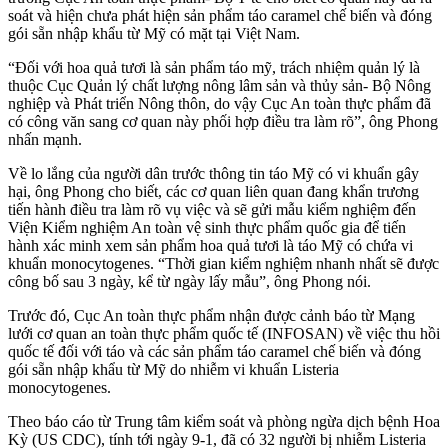
soát và hiện chưa phát hiện sản phẩm táo caramel chế biến và đóng
gói sẵn nhập khẩu từ Mỹ có mặt tại Việt Nam.
“Đối với hoa quả tươi là sản phẩm táo mỹ, trách nhiệm quản lý là
thuộc Cục Quản lý chất lượng nông lâm sản và thủy sản- Bộ Nông
nghiệp và Phát triển Nông thôn, do vậy Cục An toàn thực phẩm đã
có công văn sang cơ quan này phối hợp điều tra làm rõ”, ông Phong
nhấn mạnh.
Về lo lắng của người dân trước thông tin táo Mỹ có vi khuẩn gây
hại, ông Phong cho biết, các cơ quan liên quan đang khẩn trương
tiến hành điều tra làm rõ vụ việc và sẽ gửi mẫu kiểm nghiệm đến
Viện Kiểm nghiệm An toàn vệ sinh thực phẩm quốc gia để tiến
hành xác minh xem sản phẩm hoa quả tươi là táo Mỹ có chứa vi
khuẩn monocytogenes. “Thời gian kiểm nghiệm nhanh nhất sẽ được
công bố sau 3 ngày, kể từ ngày lấy mẫu”, ông Phong nói.
Trước đó, Cục An toàn thực phẩm nhận được cảnh báo từ Mạng
lưới cơ quan an toàn thực phẩm quốc tế (INFOSAN) về việc thu hồi
quốc tế đối với táo và các sản phẩm táo caramel chế biến và đóng
gói sẵn nhập khẩu từ Mỹ do nhiễm vi khuẩn Listeria
monocytogenes.
Theo báo cáo từ Trung tâm kiểm soát và phòng ngừa dịch bệnh Hoa
Kỳ (US CDC), tính tới ngày 9-1, đã có 32 người bị nhiễm Listeria