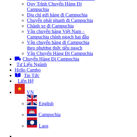
Quy Trình Chuyển Hàng Đi
Campuchia
Địa chỉ gửi hàng đi Campuchia
Chuyển phát nhanh đi Campuchia
Chành xe đi Campuchia
Vận chuyển hàng Việt Nam –
Campuchia chính ngạch hai đầu
Vận chuyển hàng đi Campuchia
theo phương thức tiểu ngạch
Vận Chuyển Hàng Đi Campuchia
Chuyển Hàng Đi Campuchia
Tư Liệu Ngành
Hello Cambo
Tin Tức
Liên Hệ
VN
English
Campuchia
Laos