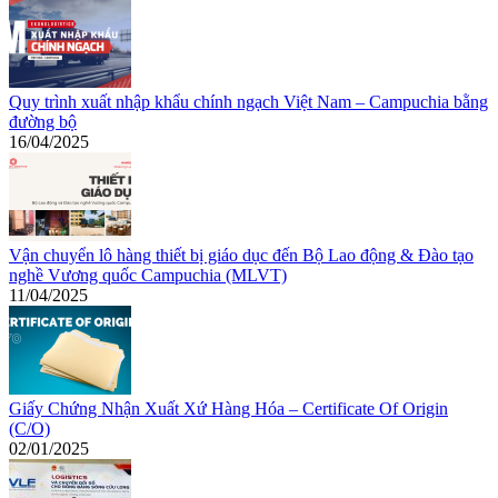
Quy trình xuất nhập khẩu chính ngạch Việt Nam – Campuchia bằng
đường bộ
16/04/2025
Vận chuyển lô hàng thiết bị giáo dục đến Bộ Lao động & Đào tạo
nghề Vương quốc Campuchia (MLVT)
11/04/2025
Giấy Chứng Nhận Xuất Xứ Hàng Hóa – Certificate Of Origin
(C/O)
02/01/2025