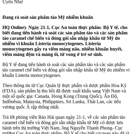
Uyển Như
Đang rà soát sản phẩm táo Mỹ nhiễm khuẩn
HQ Online)- Ngày 21-1, Cục An toàn thực phẩm- Bộ Y tế, cho
biết đang tiến hành rà soát các sản phẩm táo và các sản phẩm
táo caramel chế biến và đóng gói sẵn nhập khẩu từ Mỹ do
nhiễm vi khuẩn Listeria monocytogenes. Listeria
monocytogenes gây ra viêm màng não, nhiễm khuẩn huyết,
viêm màng đệm và màng ối, tử vong ở trẻ sơ sinh.
Bộ Y tế đang tiến hành rà soát các sản phẩm táo và các sản phẩm
táo caramel chế biến và đóng gói sẵn nhập khẩu từ Mỹ do nhiễm vi
khuẩn Listeria monocytogenes.
Theo thông tin từ Cục Quản lý thực phẩm và dược phẩm Hoa Kỳ
(FDA), sản phẩm bị thu hồi đã được xuất khẩu sang Việt Nam và
một số quốc gia: Canada, Hong Kong (Trung Quốc), Ấn Độ,
Inđônêsia, Malaysia, Philippines, Sri Lanka, Thái Lan, các tiểu
vương quốc Ả rập thống nhất.
Trả lời phóng viên Báo Hải quan ngày 21-1, về các sản phẩm táo
caramel chế biến và đóng gói sẵn nhập khẩu từ Mỹ có được lưu
hành trên thị trường Việt Nam, ông Nguyễn Thanh Phong- Cục
trưởng Cục An toàn thực phẩm- Bộ Y tế cho biết cơ quan này đã rà