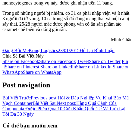
monocytogenes trong vụ này, được ghi nhận trên 11 bang.
Trong số những người bị nhiễm, có 31 ca phải nhập viện và ít nhất
3 người đã tử vong, 10 ca trong số đó đang mang thai và một ca bị
sảy thai. 25/28 người mắc được phỏng vấn có ăn sản phẩm táo
caramel chế biến và đóng gói sẵn.
Minh Châu
Đăng Bởi
MeKong Logistics
23/01/2015
Để Lại Bình Luận
Chia Sẻ Bài Viết Này
Share on Facebook
Share on Facebook
Tweet
Share on Twitter
Pin
it
Share on Pinterest
Share on LinkedIn
Share on LinkedIn
Share on
WhatsApp
Share on WhatsApp
Post navigation
Bài Viết Trước
Previous post:
Hỏi & Đáp Nghiệp Vụ Khai Báo Mã
Vạch Container
Bài Viết Sau
Next post:
Hàng Quá Cảnh Của
Campuchia Được Phép Qua 10 Cửa Khẩu Quốc Tế Và Lưu Lại
Tối Đa 30 Ngày
Có thể bạn muốn xem