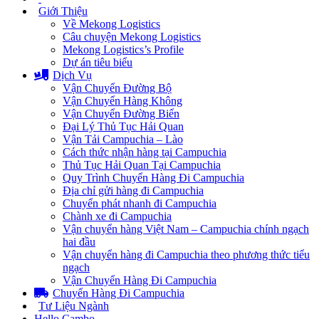
Giới Thiệu
Về Mekong Logistics
Câu chuyện Mekong Logistics
Mekong Logistics’s Profile
Dự án tiêu biểu
Dịch Vụ
Vận Chuyển Đường Bộ
Vận Chuyển Hàng Không
Vận Chuyển Đường Biển
Đại Lý Thủ Tục Hải Quan
Vận Tải Campuchia – Lào
Cách thức nhận hàng tại Campuchia
Thủ Tục Hải Quan Tại Campuchia
Quy Trình Chuyển Hàng Đi Campuchia
Địa chỉ gửi hàng đi Campuchia
Chuyển phát nhanh đi Campuchia
Chành xe đi Campuchia
Vận chuyển hàng Việt Nam – Campuchia chính ngạch
hai đầu
Vận chuyển hàng đi Campuchia theo phương thức tiểu
ngạch
Vận Chuyển Hàng Đi Campuchia
Chuyển Hàng Đi Campuchia
Tư Liệu Ngành
Hello Cambo