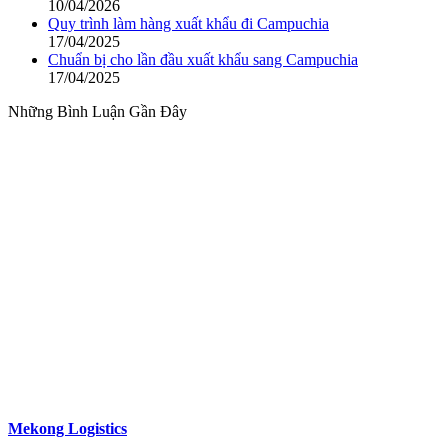
10/04/2026
Quy trình làm hàng xuất khẩu đi Campuchia
17/04/2025
Chuẩn bị cho lần đầu xuất khẩu sang Campuchia
17/04/2025
Những Bình Luận Gần Đây
Với phương châm
“Đồng hành đến cùng”
Mekong Logistics
đang làm tốt các dịch vụ của mình nhờ vào các
đặc điểm khác biệt.