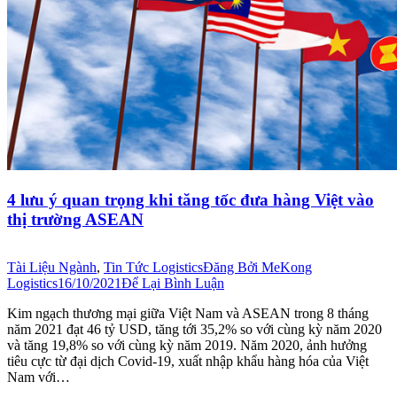
4 lưu ý quan trọng khi tăng tốc đưa hàng Việt vào
thị trường ASEAN
Tài Liệu Ngành
,
Tin Tức Logistics
Đăng Bởi
MeKong
Logistics
16/10/2021
Để Lại Bình Luận
Kim ngạch thương mại giữa Việt Nam và ASEAN trong 8 tháng
năm 2021 đạt 46 tỷ USD, tăng tới 35,2% so với cùng kỳ năm 2020
và tăng 19,8% so với cùng kỳ năm 2019. Năm 2020, ảnh hưởng
tiêu cực từ đại dịch Covid-19, xuất nhập khẩu hàng hóa của Việt
Nam với…