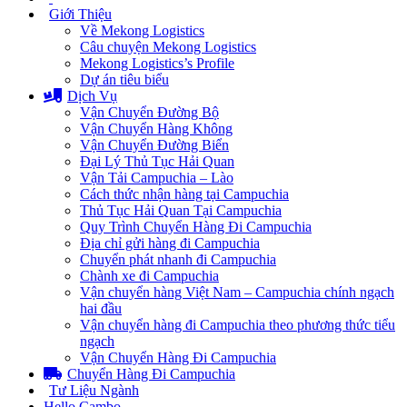
Giới Thiệu
Về Mekong Logistics
Câu chuyện Mekong Logistics
Mekong Logistics’s Profile
Dự án tiêu biểu
Dịch Vụ
Vận Chuyển Đường Bộ
Vận Chuyển Hàng Không
Vận Chuyển Đường Biển
Đại Lý Thủ Tục Hải Quan
Vận Tải Campuchia – Lào
Cách thức nhận hàng tại Campuchia
Thủ Tục Hải Quan Tại Campuchia
Quy Trình Chuyển Hàng Đi Campuchia
Địa chỉ gửi hàng đi Campuchia
Chuyển phát nhanh đi Campuchia
Chành xe đi Campuchia
Vận chuyển hàng Việt Nam – Campuchia chính ngạch
hai đầu
Vận chuyển hàng đi Campuchia theo phương thức tiểu
ngạch
Vận Chuyển Hàng Đi Campuchia
Chuyển Hàng Đi Campuchia
Tư Liệu Ngành
Hello Cambo