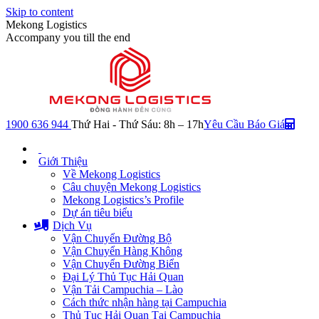
Skip to content
Mekong Logistics
Accompany you till the end
1900 636 944
Thứ Hai - Thứ Sáu: 8h – 17h
Yêu Cầu Báo Giá
Giới Thiệu
Về Mekong Logistics
Câu chuyện Mekong Logistics
Mekong Logistics’s Profile
Dự án tiêu biểu
Dịch Vụ
Vận Chuyển Đường Bộ
Vận Chuyển Hàng Không
Vận Chuyển Đường Biển
Đại Lý Thủ Tục Hải Quan
Vận Tải Campuchia – Lào
Cách thức nhận hàng tại Campuchia
Thủ Tục Hải Quan Tại Campuchia