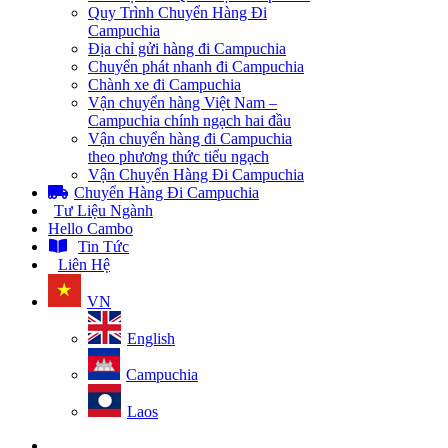
Quy Trình Chuyển Hàng Đi
Campuchia
Địa chỉ gửi hàng đi Campuchia
Chuyển phát nhanh đi Campuchia
Chành xe đi Campuchia
Vận chuyển hàng Việt Nam –
Campuchia chính ngạch hai đầu
Vận chuyển hàng đi Campuchia
theo phương thức tiểu ngạch
Vận Chuyển Hàng Đi Campuchia
Chuyển Hàng Đi Campuchia
Tư Liệu Ngành
Hello Cambo
Tin Tức
Liên Hệ
VN
English
Campuchia
Laos