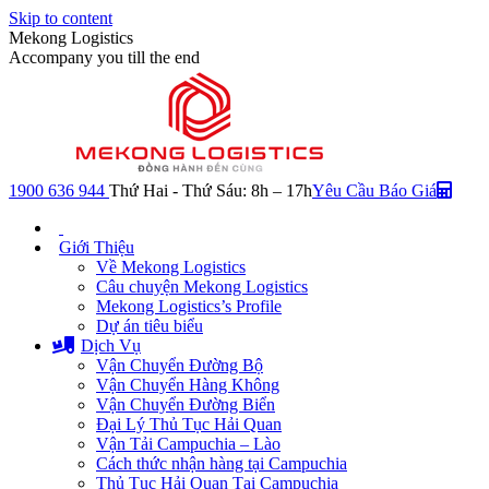
Skip to content
Mekong Logistics
Accompany you till the end
1900 636 944
Thứ Hai - Thứ Sáu: 8h – 17h
Yêu Cầu Báo Giá
Giới Thiệu
Về Mekong Logistics
Câu chuyện Mekong Logistics
Mekong Logistics’s Profile
Dự án tiêu biểu
Dịch Vụ
Vận Chuyển Đường Bộ
Vận Chuyển Hàng Không
Vận Chuyển Đường Biển
Đại Lý Thủ Tục Hải Quan
Vận Tải Campuchia – Lào
Cách thức nhận hàng tại Campuchia
Thủ Tục Hải Quan Tại Campuchia