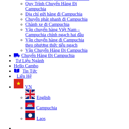
Quy Trình Chuyển Hàng Đi
Campuchia
Địa chỉ gửi hàng đi Campuchia
Chuyển phát nhanh đi Campuchia
Chành xe đi Campuchia
Vận chuyển hàng Việt Nam –
Campuchia chính ngạch hai đầu
Vận chuyển hàng đi Campuchia
theo phương thức tiểu ngạch
Vận Chuyển Hàng Đi Campuchia
Chuyển Hàng Đi Campuchia
Tư Liệu Ngành
Hello Cambo
Tin Tức
Liên Hệ
VN
English
Campuchia
Laos