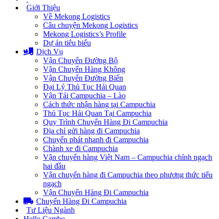
Giới Thiệu
Về Mekong Logistics
Câu chuyện Mekong Logistics
Mekong Logistics’s Profile
Dự án tiêu biểu
Dịch Vụ
Vận Chuyển Đường Bộ
Vận Chuyển Hàng Không
Vận Chuyển Đường Biển
Đại Lý Thủ Tục Hải Quan
Vận Tải Campuchia – Lào
Cách thức nhận hàng tại Campuchia
Thủ Tục Hải Quan Tại Campuchia
Quy Trình Chuyển Hàng Đi Campuchia
Địa chỉ gửi hàng đi Campuchia
Chuyển phát nhanh đi Campuchia
Chành xe đi Campuchia
Vận chuyển hàng Việt Nam – Campuchia chính ngạch
hai đầu
Vận chuyển hàng đi Campuchia theo phương thức tiểu
ngạch
Vận Chuyển Hàng Đi Campuchia
Chuyển Hàng Đi Campuchia
Tư Liệu Ngành
Hello Cambo