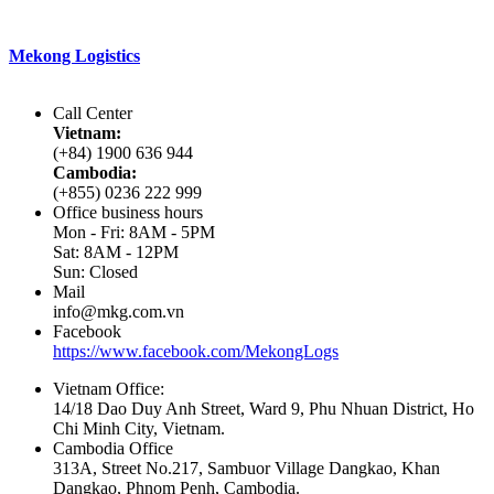
Với phương châm
“Đồng hành đến cùng”
Mekong Logistics
đang làm tốt các dịch vụ của mình nhờ vào các
đặc điểm khác biệt.
Call Center
Vietnam:
(+84) 1900 636 944
Cambodia:
(+855) 0236 222 999
Office business hours
Mon - Fri: 8AM - 5PM
Sat: 8AM - 12PM
Sun: Closed
Mail
info@mkg.com.vn
Facebook
https://www.facebook.com/MekongLogs
Vietnam Office:
14/18 Dao Duy Anh Street, Ward 9, Phu Nhuan District, Ho
Chi Minh City, Vietnam.
Cambodia Office
313A, Street No.217, Sambuor Village Dangkao, Khan
Dangkao, Phnom Penh, Cambodia.