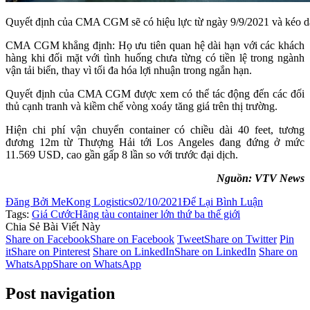
Quyết định của CMA CGM sẽ có hiệu lực từ ngày 9/9/2021 và kéo dà
CMA CGM khẳng định: Họ ưu tiên quan hệ dài hạn với các khách
hàng khi đối mặt với tình huống chưa từng có tiền lệ trong ngành
vận tải biển, thay vì tối đa hóa lợi nhuận trong ngắn hạn.
Quyết định của CMA CGM được xem có thể tác động đến các đối
thủ cạnh tranh và kiềm chế vòng xoáy tăng giá trên thị trường.
Hiện chi phí vận chuyển container có chiều dài 40 feet, tương
đương 12m từ Thượng Hải tới Los Angeles đang đứng ở mức
11.569 USD, cao gần gấp 8 lần so với trước đại dịch.
Nguồn: VTV News
Đăng Bởi
MeKong Logistics
02/10/2021
Để Lại Bình Luận
Tags:
Giá Cước
Hãng tàu container lớn thứ ba thế giới
Chia Sẻ Bài Viết Này
Share on Facebook
Share on Facebook
Tweet
Share on Twitter
Pin
it
Share on Pinterest
Share on LinkedIn
Share on LinkedIn
Share on
WhatsApp
Share on WhatsApp
Post navigation