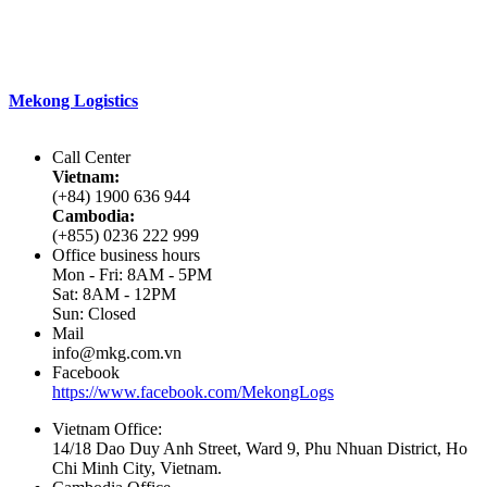
Với phương châm
“Đồng hành đến cùng”
Mekong Logistics
đang làm tốt các dịch vụ của mình nhờ vào các
đặc điểm khác biệt.
Call Center
Vietnam:
(+84) 1900 636 944
Cambodia:
(+855) 0236 222 999
Office business hours
Mon - Fri: 8AM - 5PM
Sat: 8AM - 12PM
Sun: Closed
Mail
info@mkg.com.vn
Facebook
https://www.facebook.com/MekongLogs
Vietnam Office:
14/18 Dao Duy Anh Street, Ward 9, Phu Nhuan District, Ho
Chi Minh City, Vietnam.