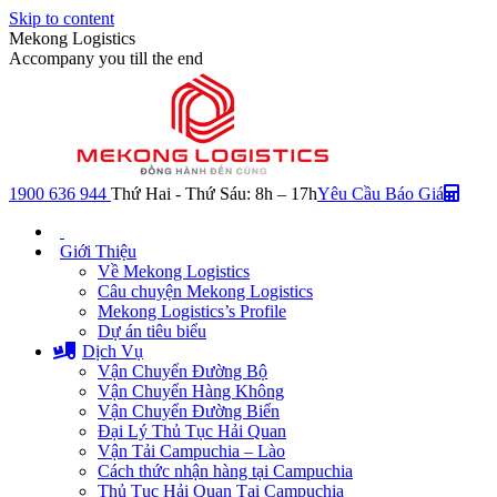
Skip to content
Mekong Logistics
Accompany you till the end
1900 636 944
Thứ Hai - Thứ Sáu: 8h – 17h
Yêu Cầu Báo Giá
Giới Thiệu
Về Mekong Logistics
Câu chuyện Mekong Logistics
Mekong Logistics’s Profile
Dự án tiêu biểu
Dịch Vụ
Vận Chuyển Đường Bộ
Vận Chuyển Hàng Không
Vận Chuyển Đường Biển
Đại Lý Thủ Tục Hải Quan
Vận Tải Campuchia – Lào
Cách thức nhận hàng tại Campuchia
Thủ Tục Hải Quan Tại Campuchia