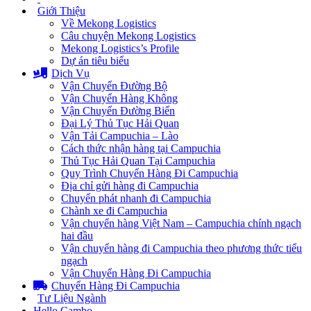
Giới Thiệu
Về Mekong Logistics
Câu chuyện Mekong Logistics
Mekong Logistics’s Profile
Dự án tiêu biểu
Dịch Vụ
Vận Chuyển Đường Bộ
Vận Chuyển Hàng Không
Vận Chuyển Đường Biển
Đại Lý Thủ Tục Hải Quan
Vận Tải Campuchia – Lào
Cách thức nhận hàng tại Campuchia
Thủ Tục Hải Quan Tại Campuchia
Quy Trình Chuyển Hàng Đi Campuchia
Địa chỉ gửi hàng đi Campuchia
Chuyển phát nhanh đi Campuchia
Chành xe đi Campuchia
Vận chuyển hàng Việt Nam – Campuchia chính ngạch
hai đầu
Vận chuyển hàng đi Campuchia theo phương thức tiểu
ngạch
Vận Chuyển Hàng Đi Campuchia
Chuyển Hàng Đi Campuchia
Tư Liệu Ngành
Hello Cambo