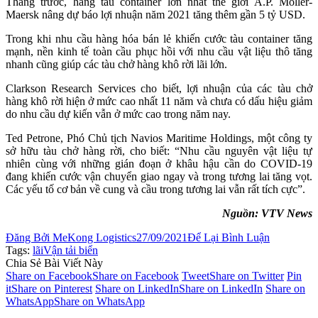
Tháng trước, hãng tàu container lớn nhất thế giới A.P. Moller-
Maersk nâng dự báo lợi nhuận năm 2021 tăng thêm gần 5 tỷ USD.
Trong khi nhu cầu hàng hóa bán lẻ khiến cước tàu container tăng
mạnh, nền kinh tế toàn cầu phục hồi với nhu cầu vật liệu thô tăng
nhanh cũng giúp các tàu chở hàng khô rời lãi lớn.
Clarkson Research Services cho biết, lợi nhuận của các tàu chở
hàng khô rời hiện ở mức cao nhất 11 năm và chưa có dấu hiệu giảm
do nhu cầu dự kiến vẫn ở mức cao trong năm nay.
Ted Petrone, Phó Chủ tịch Navios Maritime Holdings, một công ty
sở hữu tàu chở hàng rời, cho biết: “Nhu cầu nguyên vật liệu tự
nhiên cùng với những gián đoạn ở khâu hậu cần do COVID-19
đang khiến cước vận chuyển giao ngay và trong tương lai tăng vọt.
Các yếu tố cơ bản về cung và cầu trong tương lai vẫn rất tích cực”.
Nguồn: VTV News
Đăng Bởi
MeKong Logistics
27/09/2021
Để Lại Bình Luận
Tags:
lãi
Vận tải biển
Chia Sẻ Bài Viết Này
Share on Facebook
Share on Facebook
Tweet
Share on Twitter
Pin
it
Share on Pinterest
Share on LinkedIn
Share on LinkedIn
Share on
WhatsApp
Share on WhatsApp