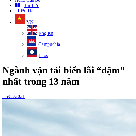
Tin Tức
Liên Hệ
VN
English
Campuchia
Laos
Ngành vận tải biển lãi “đậm”
nhất trong 13 năm
Th9
27
2021