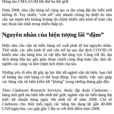
Hãng tàu CMA-CGM lớn thứ ba thế giới
Năm 2008, nhu cầu bùng nổ cũng tạo ra làn sóng đặt tàu biển mới
khổng lồ. Tuy nhiên, “cơn sốt” này nhanh chóng hạ nhiệt do nhu
cầu sụt mạnh khi khủng hoảng tài chính khiến nền kinh tế toàn cầu
suy thoái sâu nhất trong nhiều thập kỷ.
Nguyên nhân của hiện tượng lãi “đậm”
Hiện nhu cầu vận tải biển bùng nổ xuất phát từ hai nguyên nhân.
Thứ nhất, các nền kinh tế mở cửa trở lại sau đại dịch COVID-19
khiến nhu cầu hàng hóa và vật liệu thô tăng vọt. Cùng với đó, đại
dịch đang tiếp tục gây gián đoạn chuỗi cung ứng toàn cầu, làm tắc
nghẽn các cảng và làm chậm lịch trình của tàu.
Những yếu tố trên đã gây áp lực lớn tới ngành vận tải biển, hạn chế
số lượng tàu chở hàng có thể hoạt động. Tuy nhiên, việc này giúp
các hãng vận tải biển kiếm lời “khủng” trong những tháng gần đây.
Theo Clarksons Research Services, thuộc tập đoàn Clarksons –
hãng môi giới tàu biển lớn nhất thế giới, ngành vận tải biển đang đạt
mức lợi nhuận hàng ngày lớn nhất kể từ năm 2008. Chỉ số
Clarksons cho thấy mỗi ngày các hãng tàu đang lãi gần 40.000
USD/ngày/tàu, cao gấp gần 5 lần so với thời điểm năm 2008.