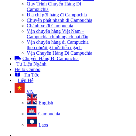
Quy Trình Chuyển Hàng Đi
Campuchia
Địa chỉ gửi hàng đi Campuchia
Chuyển phát nhanh đi Campuchia
Chành xe đi Campuchia
Vận chuyển hàng Việt Nam –
Campuchia chính ngạch hai đầu
Vận chuyển hàng đi Campuchia
theo phương thức tiểu ngạch
Vận Chuyển Hàng Đi Campuchia
Chuyển Hàng Đi Campuchia
Tư Liệu Ngành
Hello Cambo
Tin Tức
Liên Hệ
VN
English
Campuchia
Laos