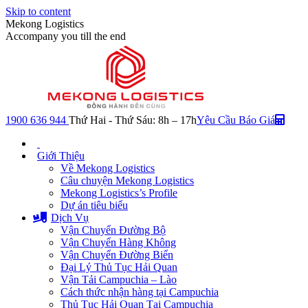
Skip to content
Mekong Logistics
Accompany you till the end
1900 636 944
Thứ Hai - Thứ Sáu: 8h – 17h
Yêu Cầu Báo Giá
Giới Thiệu
Về Mekong Logistics
Câu chuyện Mekong Logistics
Mekong Logistics’s Profile
Dự án tiêu biểu
Dịch Vụ
Vận Chuyển Đường Bộ
Vận Chuyển Hàng Không
Vận Chuyển Đường Biển
Đại Lý Thủ Tục Hải Quan
Vận Tải Campuchia – Lào
Cách thức nhận hàng tại Campuchia
Thủ Tục Hải Quan Tại Campuchia