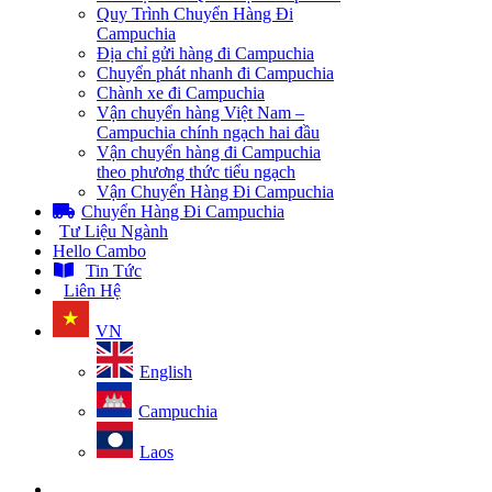
Quy Trình Chuyển Hàng Đi
Campuchia
Địa chỉ gửi hàng đi Campuchia
Chuyển phát nhanh đi Campuchia
Chành xe đi Campuchia
Vận chuyển hàng Việt Nam –
Campuchia chính ngạch hai đầu
Vận chuyển hàng đi Campuchia
theo phương thức tiểu ngạch
Vận Chuyển Hàng Đi Campuchia
Chuyển Hàng Đi Campuchia
Tư Liệu Ngành
Hello Cambo
Tin Tức
Liên Hệ
VN
English
Campuchia
Laos