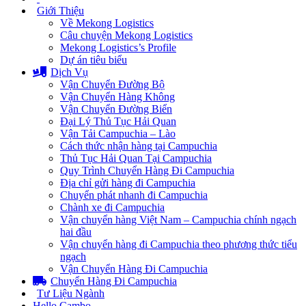
Giới Thiệu
Về Mekong Logistics
Câu chuyện Mekong Logistics
Mekong Logistics’s Profile
Dự án tiêu biểu
Dịch Vụ
Vận Chuyển Đường Bộ
Vận Chuyển Hàng Không
Vận Chuyển Đường Biển
Đại Lý Thủ Tục Hải Quan
Vận Tải Campuchia – Lào
Cách thức nhận hàng tại Campuchia
Thủ Tục Hải Quan Tại Campuchia
Quy Trình Chuyển Hàng Đi Campuchia
Địa chỉ gửi hàng đi Campuchia
Chuyển phát nhanh đi Campuchia
Chành xe đi Campuchia
Vận chuyển hàng Việt Nam – Campuchia chính ngạch
hai đầu
Vận chuyển hàng đi Campuchia theo phương thức tiểu
ngạch
Vận Chuyển Hàng Đi Campuchia
Chuyển Hàng Đi Campuchia
Tư Liệu Ngành
Hello Cambo