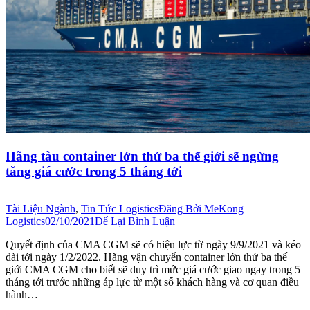
Hãng tàu container lớn thứ ba thế giới sẽ ngừng
tăng giá cước trong 5 tháng tới
Tài Liệu Ngành
,
Tin Tức Logistics
Đăng Bởi
MeKong
Logistics
02/10/2021
Để Lại Bình Luận
Quyết định của CMA CGM sẽ có hiệu lực từ ngày 9/9/2021 và kéo
dài tới ngày 1/2/2022. Hãng vận chuyển container lớn thứ ba thế
giới CMA CGM cho biết sẽ duy trì mức giá cước giao ngay trong 5
tháng tới trước những áp lực từ một số khách hàng và cơ quan điều
hành…