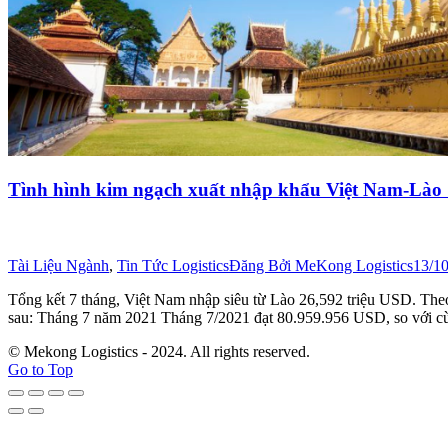
Tình hình kim ngạch xuất nhập khẩu Việt Nam-Lào
Tài Liệu Ngành
,
Tin Tức Logistics
Đăng Bởi
MeKong Logistics
13/1
Tổng kết 7 tháng, Việt Nam nhập siêu từ Lào 26,592 triệu USD. The
sau: Tháng 7 năm 2021 Tháng 7/2021 đạt 80.959.956 USD, so với 
© Mekong Logistics - 2024. All rights reserved.
Go to Top