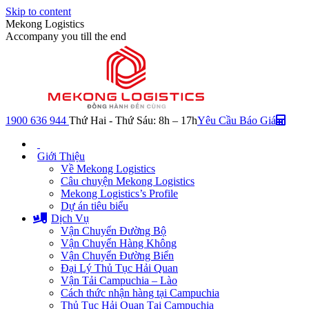
Skip to content
Mekong Logistics
Accompany you till the end
1900 636 944
Thứ Hai - Thứ Sáu: 8h – 17h
Yêu Cầu Báo Giá
Giới Thiệu
Về Mekong Logistics
Câu chuyện Mekong Logistics
Mekong Logistics’s Profile
Dự án tiêu biểu
Dịch Vụ
Vận Chuyển Đường Bộ
Vận Chuyển Hàng Không
Vận Chuyển Đường Biển
Đại Lý Thủ Tục Hải Quan
Vận Tải Campuchia – Lào
Cách thức nhận hàng tại Campuchia
Thủ Tục Hải Quan Tại Campuchia