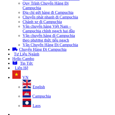
Quy Trình Chuyển Hàng Đi
Campuchia
Địa chỉ gửi hàng đi Campuchia
Chuyển phát nhanh đi Campuchia
Chành xe đi Campuchia
Vận chuyển hàng Việt Nam –
Campuchia chính ngạch hai đầu
Vận chuyển hàng đi Campuchia
theo phương thức tiểu ngạch
Vận Chuyển Hàng Đi Campuchia
Chuyển Hàng Đi Campuchia
Tư Liệu Ngành
Hello Cambo
Tin Tức
Liên Hệ
VN
English
Campuchia
Laos