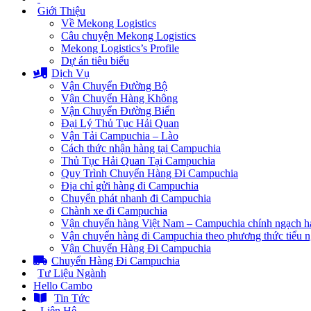
Giới Thiệu
Về Mekong Logistics
Câu chuyện Mekong Logistics
Mekong Logistics’s Profile
Dự án tiêu biểu
Dịch Vụ
Vận Chuyển Đường Bộ
Vận Chuyển Hàng Không
Vận Chuyển Đường Biển
Đại Lý Thủ Tục Hải Quan
Vận Tải Campuchia – Lào
Cách thức nhận hàng tại Campuchia
Thủ Tục Hải Quan Tại Campuchia
Quy Trình Chuyển Hàng Đi Campuchia
Địa chỉ gửi hàng đi Campuchia
Chuyển phát nhanh đi Campuchia
Chành xe đi Campuchia
Vận chuyển hàng Việt Nam – Campuchia chính ngạch h
Vận chuyển hàng đi Campuchia theo phương thức tiểu 
Vận Chuyển Hàng Đi Campuchia
Chuyển Hàng Đi Campuchia
Tư Liệu Ngành
Hello Cambo
Tin Tức
Liên Hệ