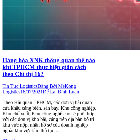
Hàng hóa XNK thông quan thế nào
khi TPHCM thực hiện giãn cách
theo Chỉ thị 16?
Tin Tức Logistics
Đăng Bởi
MeKong
Logistics
16/07/2021
Để Lại Bình Luận
Theo Hải quan TPHCM, các đơn vị hải quan
cửa khẩu cảng biển, sân bay, Khu công nghiệp,
Khu chế xuất, Khu công nghệ cao sẽ phối hợp
với các đơn vị kho bãi, cảng trên địa bàn bố trí
khu vực nộp, nhận hồ sơ của doanh nghiệp
ngoài khu vực làm thủ tục…