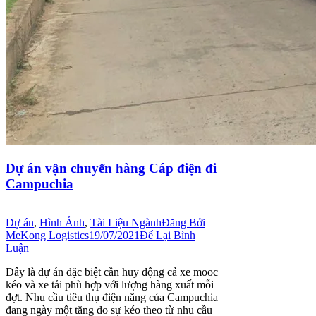
Dự án vận chuyển hàng Cáp điện đi
Campuchia
Dự án
,
Hình Ảnh
,
Tài Liệu Ngành
Đăng Bởi
MeKong Logistics
19/07/2021
Để Lại Bình
Luận
Đây là dự án đặc biệt cần huy động cả xe mooc
kéo và xe tải phù hợp với lượng hàng xuất mỗi
đợt. Nhu cầu tiêu thụ điện năng của Campuchia
đang ngày một tăng do sự kéo theo từ nhu cầu