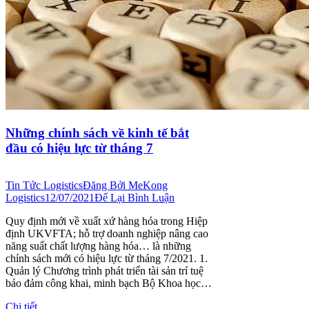
Những chính sách về kinh tế bắt
đầu có hiệu lực từ tháng 7
Tin Tức Logistics
Đăng Bởi
MeKong
Logistics
12/07/2021
Để Lại Bình Luận
Quy định mới về xuất xứ hàng hóa trong Hiệp
định UKVFTA; hỗ trợ doanh nghiệp nâng cao
năng suất chất lượng hàng hóa… là những
chính sách mới có hiệu lực từ tháng 7/2021. 1.
Quản lý Chương trình phát triển tài sản trí tuệ
bảo đảm công khai, minh bạch Bộ Khoa học…
Chi tiết