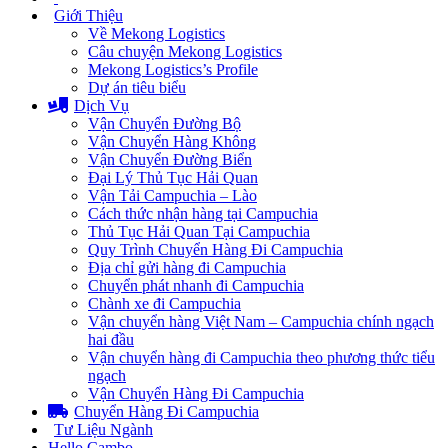
Giới Thiệu
Về Mekong Logistics
Câu chuyện Mekong Logistics
Mekong Logistics’s Profile
Dự án tiêu biểu
Dịch Vụ
Vận Chuyển Đường Bộ
Vận Chuyển Hàng Không
Vận Chuyển Đường Biển
Đại Lý Thủ Tục Hải Quan
Vận Tải Campuchia – Lào
Cách thức nhận hàng tại Campuchia
Thủ Tục Hải Quan Tại Campuchia
Quy Trình Chuyển Hàng Đi Campuchia
Địa chỉ gửi hàng đi Campuchia
Chuyển phát nhanh đi Campuchia
Chành xe đi Campuchia
Vận chuyển hàng Việt Nam – Campuchia chính ngạch
hai đầu
Vận chuyển hàng đi Campuchia theo phương thức tiểu
ngạch
Vận Chuyển Hàng Đi Campuchia
Chuyển Hàng Đi Campuchia
Tư Liệu Ngành
Hello Cambo