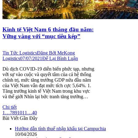
Kinh tế Việt Nam 6 tháng đầu năm:
Vững vàng với “mục tiêu kép”
Tin Tức Logistics
Đăng Bởi
MeKong
Logistics
07/07/2021
Để Lại Bình Luận
Dù dịch COVID-19 diễn biến phức tạp, nhưng
với sự vào cuộc và quyết tâm của cả hệ thống
chính trị, mức tăng trưởng GDP nửa đầu năm
của Việt Nam vẫn đạt mức tích cực 5,64%. 1.
Tăng trưởng kinh tế Việt Nam trong khu vực
và thế giới Nhìn lại bức tranh tăng trưởng…
Chi tiết
1
…
7
8
9
10
11
…
40
Bài Viết Gần Đây
Hướng dẫn tính thuế nhập khẩu tại Campuchia
10/04/2026