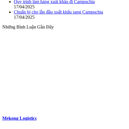
Quy trình làm hàng xuất khẩu đi Campuchia
17/04/2025
Chuẩn bị cho lần đầu xuất khẩu sang Campuchia
17/04/2025
Những Bình Luận Gần Đây
Với phương châm
“Đồng hành đến cùng”
Mekong Logistics
đang làm tốt các dịch vụ của mình nhờ vào các
đặc điểm khác biệt.