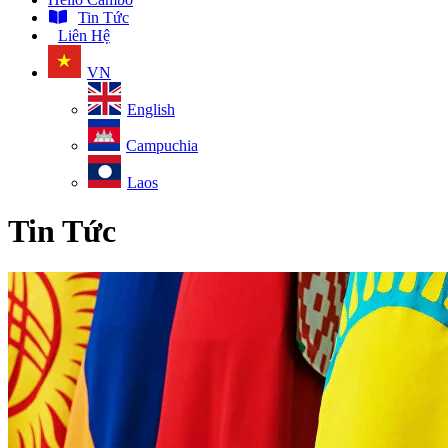
Tin Tức
Liên Hệ
VN
English
Campuchia
Laos
Tin Tức