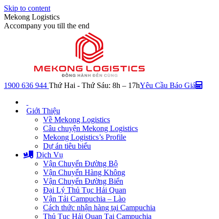
Skip to content
Mekong Logistics
Accompany you till the end
1900 636 944
Thứ Hai - Thứ Sáu: 8h – 17h
Yêu Cầu Báo Giá
Giới Thiệu
Về Mekong Logistics
Câu chuyện Mekong Logistics
Mekong Logistics’s Profile
Dự án tiêu biểu
Dịch Vụ
Vận Chuyển Đường Bộ
Vận Chuyển Hàng Không
Vận Chuyển Đường Biển
Đại Lý Thủ Tục Hải Quan
Vận Tải Campuchia – Lào
Cách thức nhận hàng tại Campuchia
Thủ Tục Hải Quan Tại Campuchia