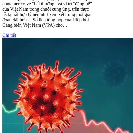
container có vẻ “bất thường” và vị trí “đáng nể”
của Việt Nam trong chuỗi cung ứng, trên thực
tế, lại rất hợp lý nếu như xem xét trong một giai
đoạn dài hơn… Số liệu tổng hợp của Hiệp hội
Cảng biển Việt Nam (VPA) cho…
Chi tiết