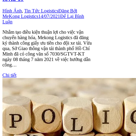
Hình Ảnh
,
Tin Tức Logistics
Đăng Bởi
MeKong Logistics
14/07/2021
Để Lại Bình
Luận
Nhằm tạo điều kiện thuận lợi cho việc vận
chuyển hàng hóa, Mekong Logistics đã đăng
ký thành công giấy ưu tiên cho đội xe tải. Vừa
qua, Sở Giao thông vận tải thành phố Hồ Chí
Minh đã có công văn số 7030/SGTVT-KT
ngày 08 tháng 7 năm 2021 về việc hướng dẫn
công…
Chi tiết