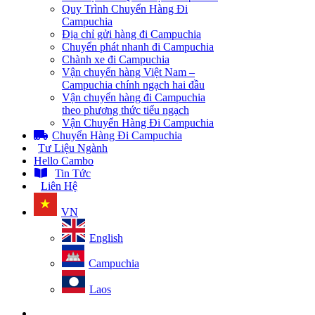
Quy Trình Chuyển Hàng Đi
Campuchia
Địa chỉ gửi hàng đi Campuchia
Chuyển phát nhanh đi Campuchia
Chành xe đi Campuchia
Vận chuyển hàng Việt Nam –
Campuchia chính ngạch hai đầu
Vận chuyển hàng đi Campuchia
theo phương thức tiểu ngạch
Vận Chuyển Hàng Đi Campuchia
Chuyển Hàng Đi Campuchia
Tư Liệu Ngành
Hello Cambo
Tin Tức
Liên Hệ
VN
English
Campuchia
Laos