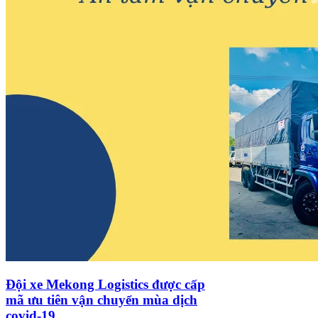
Đội xe Mekong Logistics được cấp
mã ưu tiên vận chuyển mùa dịch
covid-19