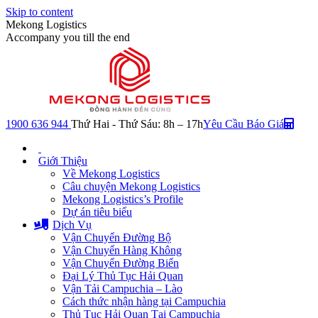
Skip to content
Mekong Logistics
Accompany you till the end
1900 636 944
Thứ Hai - Thứ Sáu: 8h – 17h
Yêu Cầu Báo Giá
Giới Thiệu
Về Mekong Logistics
Câu chuyện Mekong Logistics
Mekong Logistics’s Profile
Dự án tiêu biểu
Dịch Vụ
Vận Chuyển Đường Bộ
Vận Chuyển Hàng Không
Vận Chuyển Đường Biển
Đại Lý Thủ Tục Hải Quan
Vận Tải Campuchia – Lào
Cách thức nhận hàng tại Campuchia
Thủ Tục Hải Quan Tại Campuchia