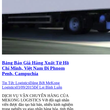
Bảng Báo Giá Hàng Xuất Từ Hồ
Chí Minh, Việt Nam Đi Phnom
Penh, Campuchia
Tin Tức Logistics
Đăng Bởi
MeKong
Logistics
03/09/2015
Để Lại Bình Luận
DỊCH VỤ VẬN CHUYỂN HÀNG CỦA
MEKONG LOGISTICS Với đội ngũ nhân
viên được đào tạo bài bản, nhiều kinh nghiệm
trong nghiệp vụ giao nhận hàng hóa, tinh thần