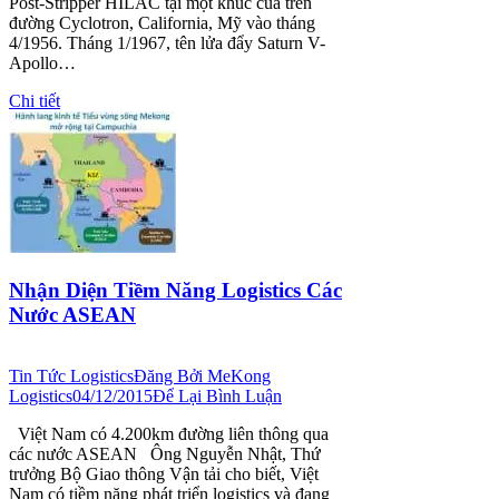
Post-Stripper HILAC tại một khúc cua trên
đường Cyclotron, California, Mỹ vào tháng
4/1956. Tháng 1/1967, tên lửa đẩy Saturn V-
Apollo…
Chi tiết
Nhận Diện Tiềm Năng Logistics Các
Nước ASEAN
Tin Tức Logistics
Đăng Bởi
MeKong
Logistics
04/12/2015
Để Lại Bình Luận
Việt Nam có 4.200km đường liên thông qua
các nước ASEAN Ông Nguyễn Nhật, Thứ
trưởng Bộ Giao thông Vận tải cho biết, Việt
Nam có tiềm năng phát triển logistics và đang