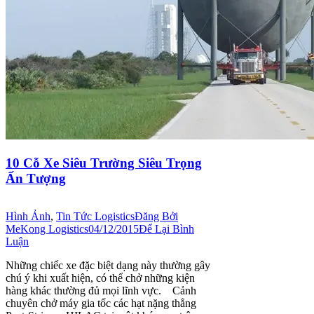
10 Cỗ Xe Siêu Trường Siêu Trọng
Ấn Tượng
Hình Ảnh
,
Tin Tức Logistics
Đăng Bởi
MeKong Logistics
04/12/2015
Để Lại Bình
Luận
Những chiếc xe đặc biệt dạng này thường gây
chú ý khi xuất hiện, có thể chở những kiện
hàng khác thường đủ mọi lĩnh vực. Cảnh
chuyên chở máy gia tốc các hạt nặng thẳng