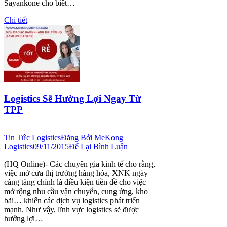
Sayankone cho biết…
Chi tiết
Logistics Sẽ Hưởng Lợi Ngay Từ
TPP
Tin Tức Logistics
Đăng Bởi
MeKong
Logistics
09/11/2015
Để Lại Bình Luận
(HQ Online)- Các chuyên gia kinh tế cho rằng,
việc mở cửa thị trường hàng hóa, XNK ngày
càng tăng chính là điều kiện tiền đề cho việc
mở rộng nhu cầu vận chuyển, cung ứng, kho
bãi… khiến các dịch vụ logistics phát triển
mạnh. Như vậy, lĩnh vực logistics sẽ được
hưởng lợi…