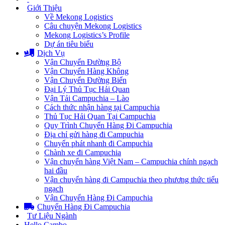
Giới Thiệu
Về Mekong Logistics
Câu chuyện Mekong Logistics
Mekong Logistics’s Profile
Dự án tiêu biểu
Dịch Vụ
Vận Chuyển Đường Bộ
Vận Chuyển Hàng Không
Vận Chuyển Đường Biển
Đại Lý Thủ Tục Hải Quan
Vận Tải Campuchia – Lào
Cách thức nhận hàng tại Campuchia
Thủ Tục Hải Quan Tại Campuchia
Quy Trình Chuyển Hàng Đi Campuchia
Địa chỉ gửi hàng đi Campuchia
Chuyển phát nhanh đi Campuchia
Chành xe đi Campuchia
Vận chuyển hàng Việt Nam – Campuchia chính ngạch
hai đầu
Vận chuyển hàng đi Campuchia theo phương thức tiểu
ngạch
Vận Chuyển Hàng Đi Campuchia
Chuyển Hàng Đi Campuchia
Tư Liệu Ngành
Hello Cambo