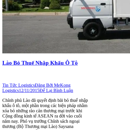
Lào Bỏ Thuế Nhập Khẩu Ô Tô
Tin Tức Logistics
Đăng Bởi
MeKong
Logistics
12/11/2015
Để Lại Bình Luận
Chính phủ Lào đã quyết định bãi bỏ thuế nhập
khẩu ô tô, một phần trong các biện pháp nhằm
xóa bỏ những rào cản thương mại trước khi
Cộng đồng kinh tế ASEAN ra đời vào cuối
năm nay. Phó vụ trưởng Chính sách ngoại
thương (Bộ Thương mại Lào) Saysana