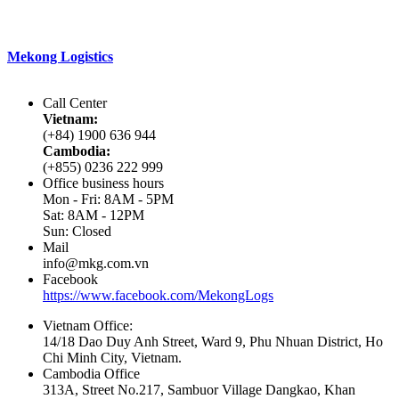
Với phương châm
“Đồng hành đến cùng”
Mekong Logistics
đang làm tốt các dịch vụ của mình nhờ vào các
đặc điểm khác biệt.
Call Center
Vietnam:
(+84) 1900 636 944
Cambodia:
(+855) 0236 222 999
Office business hours
Mon - Fri: 8AM - 5PM
Sat: 8AM - 12PM
Sun: Closed
Mail
info@mkg.com.vn
Facebook
https://www.facebook.com/MekongLogs
Vietnam Office:
14/18 Dao Duy Anh Street, Ward 9, Phu Nhuan District, Ho
Chi Minh City, Vietnam.
Cambodia Office
313A, Street No.217, Sambuor Village Dangkao, Khan