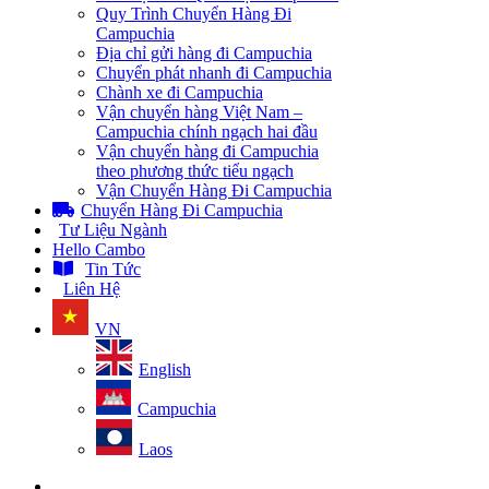
Quy Trình Chuyển Hàng Đi
Campuchia
Địa chỉ gửi hàng đi Campuchia
Chuyển phát nhanh đi Campuchia
Chành xe đi Campuchia
Vận chuyển hàng Việt Nam –
Campuchia chính ngạch hai đầu
Vận chuyển hàng đi Campuchia
theo phương thức tiểu ngạch
Vận Chuyển Hàng Đi Campuchia
Chuyển Hàng Đi Campuchia
Tư Liệu Ngành
Hello Cambo
Tin Tức
Liên Hệ
VN
English
Campuchia
Laos