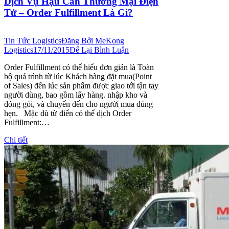
Dịch Vụ Hậu Cần Thương Mại Điện
Tử – Order Fulfillment Là Gì?
Tin Tức Logistics
Đăng Bởi
MeKong
Logistics
17/11/2015
Để Lại Bình Luận
Order Fulfillment có thể hiểu đơn giản là Toàn
bộ quá trình từ lúc Khách hàng đặt mua(Point
of Sales) đến lúc sản phẩm được giao tới tận tay
người dùng, bao gồm lấy hàng. nhập kho và
đóng gói, và chuyển đến cho người mua đúng
hẹn. Mặc dù từ điển có thể dịch Order
Fulfillment:…
Chi tiết