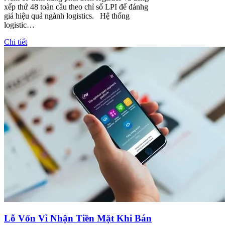
xếp thứ 48 toàn cầu theo chỉ số LPI để đánhg
giá hiệu quả ngành logistics. Hệ thống
logistic…
Chi tiết
Lỗ Vốn Vì Nhận Tiền Mặt Khi Bán