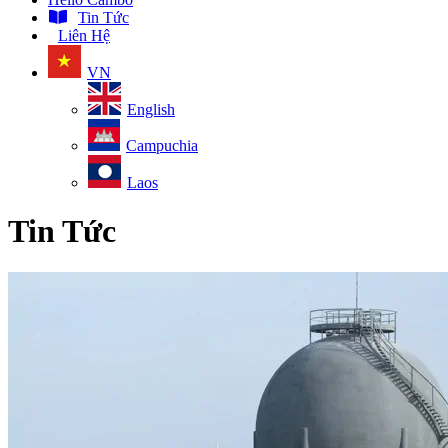
Tin Tức
Liên Hệ
VN
English
Campuchia
Laos
Tin Tức