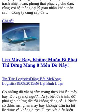
trách nhiệm cao, phong thái phục vụ chu đáo,
cùng với hệ thống đại lý giao nhận khắp toàn
cầu. Công ty cung cấp đa…
Chi tiết
Lên Máy Bay, Không Muốn Bị Phạt
Thì Đừng Mang 8 Món Đồ Này!
Tin Tức Logistics
Đăng Bởi
MeKong
Logistics
19/08/2015
Để Lại Bình Luận
Có những đồ vật bị cấm mang theo khi lên máy
bay. Do vậy mọi người lưu ý, biết để tránh, đỡ
phải gặp những rắc rối không đáng có. 1. Nước
có được mang lên máy bay không? Câu trả lời
là: được và không được. Được: với điều kiện