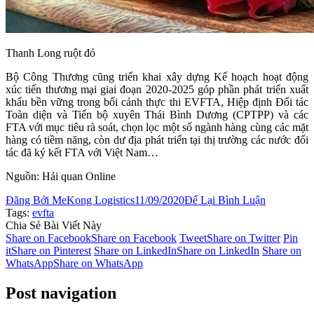
Thanh Long ruột đỏ
Bộ Công Thương cũng triển khai xây dựng Kế hoạch hoạt động
xúc tiến thương mại giai đoạn 2020-2025 góp phần phát triển xuất
khẩu bền vững trong bối cảnh thực thi EVFTA, Hiệp định Đối tác
Toàn diện và Tiến bộ xuyên Thái Bình Dương (CPTPP) và các
FTA với mục tiêu rà soát, chọn lọc một số ngành hàng cùng các mặt
hàng có tiềm năng, còn dư địa phát triển tại thị trường các nước đối
tác đã ký kết FTA với Việt Nam…
Nguồn: Hải quan Online
Đăng Bởi
MeKong Logistics
11/09/2020
Để Lại Bình Luận
Tags:
evfta
Chia Sẻ Bài Viết Này
Share on Facebook
Share on Facebook
Tweet
Share on Twitter
Pin
it
Share on Pinterest
Share on LinkedIn
Share on LinkedIn
Share on
WhatsApp
Share on WhatsApp
Post navigation