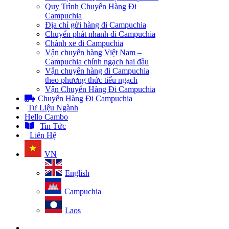
Quy Trình Chuyển Hàng Đi
Campuchia
Địa chỉ gửi hàng đi Campuchia
Chuyển phát nhanh đi Campuchia
Chành xe đi Campuchia
Vận chuyển hàng Việt Nam –
Campuchia chính ngạch hai đầu
Vận chuyển hàng đi Campuchia
theo phương thức tiểu ngạch
Vận Chuyển Hàng Đi Campuchia
Chuyển Hàng Đi Campuchia
Tư Liệu Ngành
Hello Cambo
Tin Tức
Liên Hệ
VN
English
Campuchia
Laos