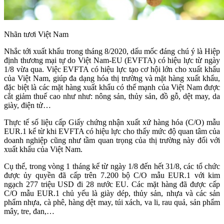
Nhãn tươi Việt Nam
Nhắc tới xuất khẩu trong tháng 8/2020, dấu mốc đáng chú ý là Hiệp
định thương mại tự do Việt Nam-EU (EVFTA) có hiệu lực từ ngày
1/8 vừa qua. Việc EVFTA có hiệu lực tạo cơ hội lớn cho xuất khẩu
của Việt Nam, giúp đa dạng hóa thị trường và mặt hàng xuất khẩu,
đặc biệt là các mặt hàng xuất khẩu có thế mạnh của Việt Nam được
cắt giảm thuế cao như như: nông sản, thủy sản, đồ gỗ, dệt may, da
giày, điện tử…
Thực tế số liệu cấp Giấy chứng nhận xuất xứ hàng hóa (C/O) mẫu
EUR.1 kể từ khi EVFTA có hiệu lực cho thấy mức độ quan tâm của
doanh nghiệp cũng như tầm quan trọng của thị trường này đối với
xuất khẩu của Việt Nam.
Cụ thể, trong vòng 1 tháng kể từ ngày 1/8 đến hết 31/8, các tổ chức
được ủy quyền đã cấp trên 7.200 bộ C/O mẫu EUR.1 với kim
ngạch 277 triệu USD đi 28 nước EU. Các mặt hàng đã được cấp
C/O mẫu EUR.1 chủ yếu là giày dép, thủy sản, nhựa và các sản
phẩm nhựa, cà phê, hàng dệt may, túi xách, va li, rau quả, sản phẩm
mây, tre, đan,…