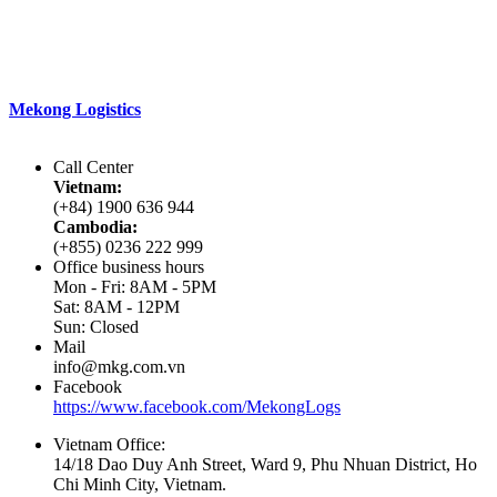
Với phương châm
“Đồng hành đến cùng”
Mekong Logistics
đang làm tốt các dịch vụ của mình nhờ vào các
đặc điểm khác biệt.
Call Center
Vietnam:
(+84) 1900 636 944
Cambodia:
(+855) 0236 222 999
Office business hours
Mon - Fri: 8AM - 5PM
Sat: 8AM - 12PM
Sun: Closed
Mail
info@mkg.com.vn
Facebook
https://www.facebook.com/MekongLogs
Vietnam Office:
14/18 Dao Duy Anh Street, Ward 9, Phu Nhuan District, Ho
Chi Minh City, Vietnam.