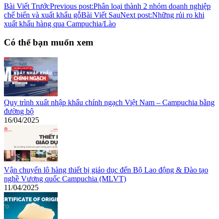
Bài Viết Trước
Previous post:
Phân loại thành 2 nhóm doanh nghiệp
chế biến và xuất khẩu gỗ
Bài Viết Sau
Next post:
Những rủi ro khi
xuất khẩu hàng qua Campuchia/Lào
Có thể bạn muốn xem
Quy trình xuất nhập khẩu chính ngạch Việt Nam – Campuchia bằng
đường bộ
16/04/2025
Vận chuyển lô hàng thiết bị giáo dục đến Bộ Lao động & Đào tạo
nghề Vương quốc Campuchia (MLVT)
11/04/2025