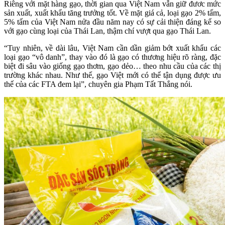
Riêng với mặt hàng gạo, thời gian qua Việt Nam vẫn giữ đươc mức
sản xuất, xuất khẩu tăng trưởng tốt. Về mặt giá cả, loại gạo 2% tấm,
5% tấm của Việt Nam nửa đầu năm nay có sự cải thiện đáng kể so
với gạo cùng loại của Thái Lan, thậm chí vượt qua gạo Thái Lan.
“Tuy nhiên, về dài lâu, Việt Nam cần dần giảm bớt xuất khẩu các
loại gạo “vô danh”, thay vào đó là gạo có thương hiệu rõ ràng, đặc
biệt đi sâu vào giống gạo thơm, gạo dẻo… theo nhu cầu của các thị
trường khác nhau. Như thế, gạo Việt mới có thể tận dụng được ưu
thế của các FTA đem lại”, chuyên gia Phạm Tất Thắng nói.