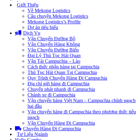
Giới Thiệu
Về Mekong Logistics
Câu chuyện Mekong Logistics
Mekong Logistics’s Profile
Dự án tiêu biểu
Dịch Vụ
Vận Chuyển Đường Bộ
Vận Chuyển Hàng Không
Vận Chuyển Đường Biển
Đại Lý Thủ Tục Hải Quan
Vận Tải Campuchia – Lào
Cách thức nhận hàng tại Campuchia
Thủ Tục Hải Quan Tại Campuchia
Quy Trình Chuyển Hàng Đi Campuchia
Địa chỉ gửi hàng đi Campuchia
Chuyển phát nhanh đi Campuchia
Chành xe đi Campuchia
Vận chuyển hàng Việt Nam – Campuchia chính ngạch
hai đầu
Vận chuyển hàng đi Campuchia theo phương thức tiểu
ngạch
Vận Chuyển Hàng Đi Campuchia
Chuyển Hàng Đi Campuchia
Tư Liệu Ngành
Hello Cambo