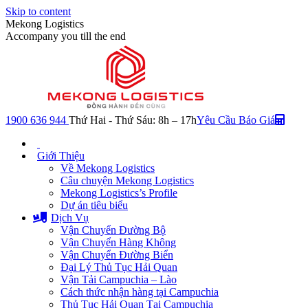
Skip to content
Mekong Logistics
Accompany you till the end
1900 636 944
Thứ Hai - Thứ Sáu: 8h – 17h
Yêu Cầu Báo Giá
Giới Thiệu
Về Mekong Logistics
Câu chuyện Mekong Logistics
Mekong Logistics’s Profile
Dự án tiêu biểu
Dịch Vụ
Vận Chuyển Đường Bộ
Vận Chuyển Hàng Không
Vận Chuyển Đường Biển
Đại Lý Thủ Tục Hải Quan
Vận Tải Campuchia – Lào
Cách thức nhận hàng tại Campuchia
Thủ Tục Hải Quan Tại Campuchia