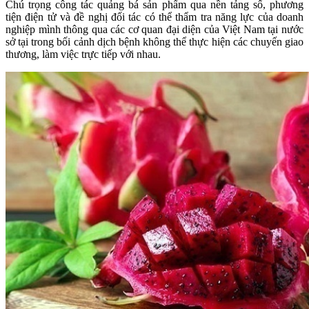
Chú trọng công tác quảng bá sản phẩm qua nền tảng số, phương
tiện điện tử và đề nghị đối tác có thể thẩm tra năng lực của doanh
nghiệp mình thông qua các cơ quan đại diện của Việt Nam tại nước
sở tại trong bối cảnh dịch bệnh không thể thực hiện các chuyến giao
thương, làm việc trực tiếp với nhau.