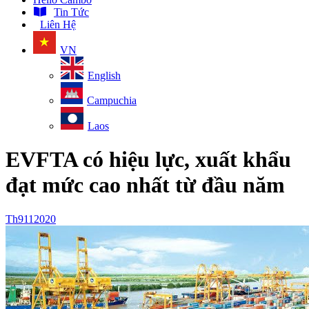
Tin Tức
Liên Hệ
VN
English
Campuchia
Laos
EVFTA có hiệu lực, xuất khẩu
đạt mức cao nhất từ đầu năm
Th9
11
2020