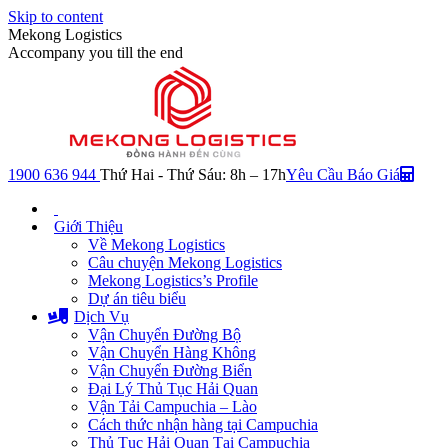
Skip to content
Mekong Logistics
Accompany you till the end
1900 636 944
Thứ Hai - Thứ Sáu: 8h – 17h
Yêu Cầu Báo Giá
Giới Thiệu
Về Mekong Logistics
Câu chuyện Mekong Logistics
Mekong Logistics’s Profile
Dự án tiêu biểu
Dịch Vụ
Vận Chuyển Đường Bộ
Vận Chuyển Hàng Không
Vận Chuyển Đường Biển
Đại Lý Thủ Tục Hải Quan
Vận Tải Campuchia – Lào
Cách thức nhận hàng tại Campuchia
Thủ Tục Hải Quan Tại Campuchia