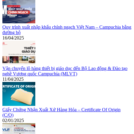
Quy trình xuất nhập khẩu chính ngạch Việt Nam – Campuchia bằng
đường bộ
16/04/2025
Vận chuyển lô hàng thiết bị giáo dục đến Bộ Lao động & Đào tạo
nghề Vương quốc Campuchia (MLVT)
11/04/2025
Giấy Chứng Nhận Xuất Xứ Hàng Hóa – Certificate Of Origin
(C/O)
02/01/2025