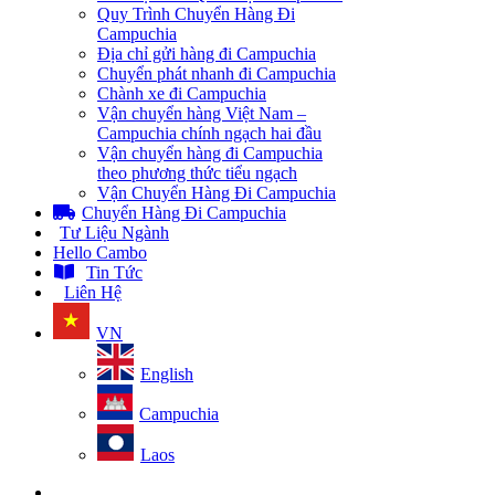
Quy Trình Chuyển Hàng Đi
Campuchia
Địa chỉ gửi hàng đi Campuchia
Chuyển phát nhanh đi Campuchia
Chành xe đi Campuchia
Vận chuyển hàng Việt Nam –
Campuchia chính ngạch hai đầu
Vận chuyển hàng đi Campuchia
theo phương thức tiểu ngạch
Vận Chuyển Hàng Đi Campuchia
Chuyển Hàng Đi Campuchia
Tư Liệu Ngành
Hello Cambo
Tin Tức
Liên Hệ
VN
English
Campuchia
Laos