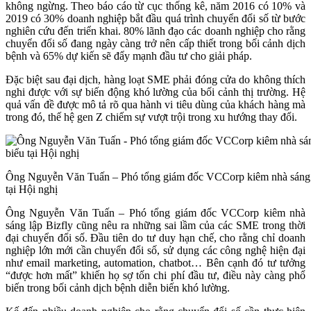
không ngừng. Theo báo cáo từ cục thống kê, năm 2016 có 10% và
2019 có 30% doanh nghiệp bắt đầu quá trình chuyển đổi số từ bước
nghiên cứu đến triển khai. 80% lãnh đạo các doanh nghiệp cho rằng
chuyển đổi số đang ngày càng trở nên cấp thiết trong bối cảnh dịch
bệnh và 65% dự kiến sẽ đẩy mạnh đầu tư cho giải pháp.
Đặc biệt sau đại dịch, hàng loạt SME phải đóng cửa do không thích
nghi được với sự biến động khó lường của bối cảnh thị trường. Hệ
quả vấn đề được mô tả rõ qua hành vi tiêu dùng của khách hàng mà
trong đó, thế hệ gen Z chiếm sự vượt trội trong xu hướng thay đổi.
Ông Nguyễn Văn Tuấn – Phó tổng giám đốc VCCorp kiêm nhà sáng l
tại Hội nghị
Ông Nguyễn Văn Tuấn – Phó tổng giám đốc VCCorp kiêm nhà
sáng lập Bizfly cũng nêu ra những sai lầm của các SME trong thời
đại chuyển đổi số. Đầu tiên do tư duy hạn chế, cho rằng chỉ doanh
nghiệp lớn mới cần chuyển đổi số, sử dụng các công nghệ hiện đại
như email marketing, automation, chatbot… Bên cạnh đó tư tưởng
“được hơn mất” khiến họ sợ tốn chi phí đầu tư, điều này càng phổ
biến trong bối cảnh dịch bệnh diễn biến khó lường.