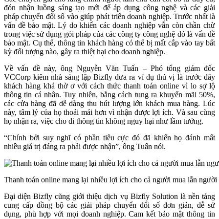
đón nhận luồng sáng tạo mới để áp dụng công nghệ và các giải
pháp chuyển đổi số vào giúp phát triển doanh nghiệp. Trước nhất là
vấn đề bảo mật. Lý do khiến các doanh nghiệp vẫn còn chần chừ
trong việc sử dụng gói pháp của các công ty công nghệ đó là vấn đề
bảo mật. Cụ thể, thông tin khách hàng có thể bị mất cắp vào tay bất
kỳ đối tượng nào, gây ra thiệt hại cho doanh nghiệp.
Về vấn đề này, ông Nguyễn Văn Tuấn – Phó tổng giám đốc
VCCorp kiêm nhà sáng lập Bizfly đưa ra ví dụ thú vị là trước đây
khách hàng khá thờ ơ với cách thức thanh toán online vì lo sợ lộ
thông tin cá nhân. Tuy nhiên, bằng cách tung ra khuyến mãi 50%,
các cửa hàng đã dễ dàng thu hút lượng lớn khách mua hàng. Lúc
này, tâm lý của họ thoải mái hơn vì nhận được lợi ích. Và sau cùng
họ nhận ra, việc cho đi thông tin không nguy hại như lầm tưởng.
“Chính bởi suy nghĩ có phần tiêu cực đó đã khiến họ đánh mất
nhiều giá trị đáng ra phải được nhận”, ông Tuấn nói.
Thanh toán online mang lại nhiều lợi ích cho cả người mua lẫn người
Đại diện Bizfly cũng giới thiệu dịch vụ Bizfly Solution là nền tảng
cung cấp đồng bộ các giải pháp chuyển đổi số đơn giản, dễ sử
dụng, phù hợp với mọi doanh nghiệp. Cam kết bảo mật thông tin