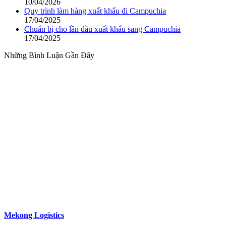
10/04/2026
Quy trình làm hàng xuất khẩu đi Campuchia
17/04/2025
Chuẩn bị cho lần đầu xuất khẩu sang Campuchia
17/04/2025
Những Bình Luận Gần Đây
Với phương châm
“Đồng hành đến cùng”
Mekong Logistics
đang làm tốt các dịch vụ của mình nhờ vào các
đặc điểm khác biệt.