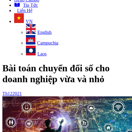
Tin Tức
Liên Hệ
VN
English
Campuchia
Laos
Bài toán chuyển đổi số cho
doanh nghiệp vừa và nhỏ
Th1
2
2021