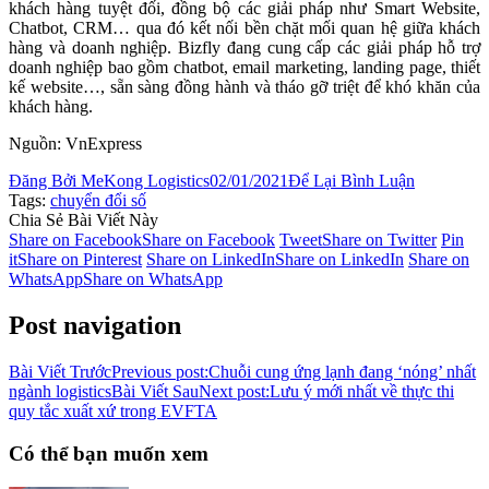
khách hàng tuyệt đối, đồng bộ các giải pháp như Smart Website,
Chatbot, CRM… qua đó kết nối bền chặt mối quan hệ giữa khách
hàng và doanh nghiệp. Bizfly đang cung cấp các giải pháp hỗ trợ
doanh nghiệp bao gồm chatbot, email marketing, landing page, thiết
kế website…, sẵn sàng đồng hành và tháo gỡ triệt để khó khăn của
khách hàng.
Nguồn: VnExpress
Đăng Bởi
MeKong Logistics
02/01/2021
Để Lại Bình Luận
Tags:
chuyển đổi số
Chia Sẻ Bài Viết Này
Share on Facebook
Share on Facebook
Tweet
Share on Twitter
Pin
it
Share on Pinterest
Share on LinkedIn
Share on LinkedIn
Share on
WhatsApp
Share on WhatsApp
Post navigation
Bài Viết Trước
Previous post:
Chuỗi cung ứng lạnh đang ‘nóng’ nhất
ngành logistics
Bài Viết Sau
Next post:
Lưu ý mới nhất về thực thi
quy tắc xuất xứ trong EVFTA
Có thể bạn muốn xem