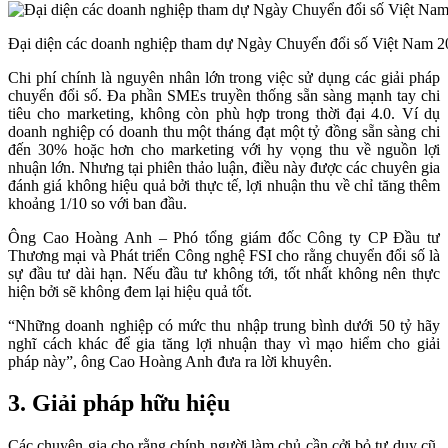
Đại diện các doanh nghiệp tham dự Ngày Chuyển đổi số Việt Nam 
Chi phí chính là nguyên nhân lớn trong việc sử dụng các giải pháp
chuyển đổi số. Đa phần SMEs truyền thống sẵn sàng mạnh tay chi
tiêu cho marketing, không còn phù hợp trong thời đại 4.0. Ví dụ
doanh nghiệp có doanh thu một tháng đạt một tỷ đồng sẵn sàng chi
đến 30% hoặc hơn cho marketing với hy vọng thu về nguồn lợi
nhuận lớn. Nhưng tại phiên thảo luận, điều này được các chuyên gia
đánh giá không hiệu quả bởi thực tế, lợi nhuận thu về chỉ tăng thêm
khoảng 1/10 so với ban đầu.
Ông Cao Hoàng Anh – Phó tổng giám đốc Công ty CP Đầu tư
Thương mại và Phát triển Công nghệ FSI cho rằng chuyển đổi số là
sự đầu tư dài hạn. Nếu đầu tư không tới, tốt nhất không nên thực
hiện bởi sẽ không đem lại hiệu quả tốt.
“Những doanh nghiệp có mức thu nhập trung bình dưới 50 tỷ hãy
nghĩ cách khác để gia tăng lợi nhuận thay vì mạo hiểm cho giải
pháp này”, ông Cao Hoàng Anh đưa ra lời khuyên.
3. Giải pháp hữu hiệu
Các chuyên gia cho rằng chính người làm chủ cần cởi bỏ tư duy cũ,