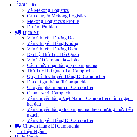
Giới Thiệu
Về Mekong Logistics
Câu chuyện Mekong Logistics
Mekong Logistics’s Profile
Dự án tiêu biểu
Dịch Vụ
Vận Chuyển Đường Bộ
Vận Chuyển Hàng Không
Vận Chuyển Đường Biển
Đại Lý Thủ Tục Hải Quan
Vận Tải Campuchia – Lào
Cách thức nhận hàng tại Campuchia
Thủ Tục Hải Quan Tại Campuchia
Quy Trình Chuyển Hàng Đi Campuchia
Địa chỉ gửi hàng đi Campuchia
Chuyển phát nhanh đi Campuchia
Chành xe đi Campuchia
Vận chuyển hàng Việt Nam – Campuchia chính ngạch
hai đầu
Vận chuyển hàng đi Campuchia theo phương thức tiểu
ngạch
Vận Chuyển Hàng Đi Campuchia
Chuyển Hàng Đi Campuchia
Tư Liệu Ngành
Hello Cambo