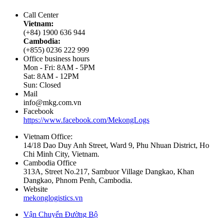
Call Center
Vietnam:
(+84) 1900 636 944
Cambodia:
(+855) 0236 222 999
Office business hours
Mon - Fri: 8AM - 5PM
Sat: 8AM - 12PM
Sun: Closed
Mail
info@mkg.com.vn
Facebook
https://www.facebook.com/MekongLogs
Vietnam Office:
14/18 Dao Duy Anh Street, Ward 9, Phu Nhuan District, Ho
Chi Minh City, Vietnam.
Cambodia Office
313A, Street No.217, Sambuor Village Dangkao, Khan
Dangkao, Phnom Penh, Cambodia.
Website
mekonglogistics.vn
Vận Chuyển Đường Bộ