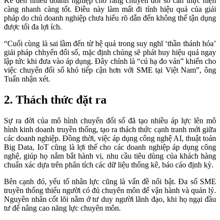
Kế đến nhiều doanh nghiệp cho rằng chuyển đổi số cần thực hiện
càng nhanh càng tốt. Điều này làm mất đi tính hiệu quả của giải
pháp do chủ doanh nghiệp chưa hiểu rõ dẫn đến không thể tận dụng
được tối đa lợi ích.
“Cuối cùng là sai lầm đến từ hệ quả trong suy nghĩ ‘thần thánh hóa’
giải pháp chhyển đổi số, mặc định chúng sẽ phát huy hiệu quả ngay
lập tức khi đưa vào áp dụng. Đây chính là “cú hạ đo ván” khiến cho
việc chuyển đổi số khó tiếp cận hơn với SME tại Việt Nam”, ông
Tuấn nhận xét.
2. Thách thức đặt ra
Sự ra đời của mô hình chuyển đổi số đã tạo nhiều áp lực lên mô
hình kinh doanh truyền thống, tạo ra thách thức cạnh tranh mới giữa
các doanh nghiệp. Đồng thời, việc áp dụng công nghệ AI, thuật toán
Big Data, IoT cũng là lợi thế cho các doanh nghiệp áp dụng công
nghệ, giúp họ nắm bắt hành vi, nhu cầu tiêu dùng của khách hàng
chuẩn xác dựa trên phân tích các dữ liệu thống kê, báo cáo định kỳ.
Bên cạnh đó, yếu tố nhân lực cũng là vấn đề nổi bật. Đa số SME
truyền thống thiếu người có đủ chuyên môn để vận hành và quản lý.
Nguyên nhân cốt lõi nằm ở tư duy người lãnh đạo, khi họ ngại đầu
tư để nâng cao năng lực chuyên môn.