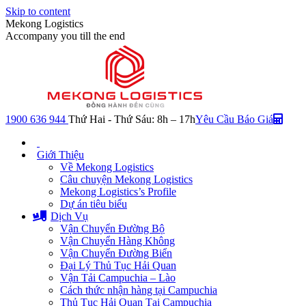
Skip to content
Mekong Logistics
Accompany you till the end
1900 636 944
Thứ Hai - Thứ Sáu: 8h – 17h
Yêu Cầu Báo Giá
Giới Thiệu
Về Mekong Logistics
Câu chuyện Mekong Logistics
Mekong Logistics’s Profile
Dự án tiêu biểu
Dịch Vụ
Vận Chuyển Đường Bộ
Vận Chuyển Hàng Không
Vận Chuyển Đường Biển
Đại Lý Thủ Tục Hải Quan
Vận Tải Campuchia – Lào
Cách thức nhận hàng tại Campuchia
Thủ Tục Hải Quan Tại Campuchia