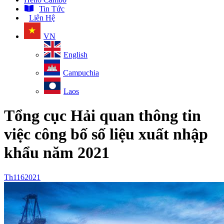
Tin Tức
Liên Hệ
VN
English
Campuchia
Laos
Tổng cục Hải quan thông tin
việc công bố số liệu xuất nhập
khẩu năm 2021
Th1
16
2021