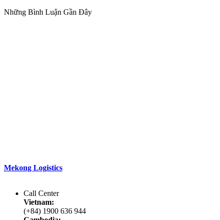
Những Bình Luận Gần Đây
Với phương châm
“Đồng hành đến cùng”
Mekong Logistics
đang làm tốt các dịch vụ của mình nhờ vào các
đặc điểm khác biệt.
Call Center
Vietnam:
(+84) 1900 636 944
Cambodia: