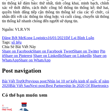
tin thống kê đảm bảo: thứ nhất, tính công khai, minh bạch, chính
xác về thời điểm, cách thức công bố thông tin thống kê; thứ hai,
quyền bình đẳng tiếp cận thông tin thống kê của các tổ chức, cá
nhân đối với các thông tin tổng hợp; và cuối cùng, chuyển tải thông
tin thống kê nhanh chóng đến người sử dụng tin.
Nguồn: VLR.VN
Đăng Bởi
MeKong Logistics
16/01/2021
Để Lại Bình Luận
Tags:
số liệu
Chia Sẻ Bài Viết Này
Share on Facebook
Share on Facebook
Tweet
Share on Twitter
Pin
it
Share on Pinterest
Share on LinkedIn
Share on LinkedIn
Share on
WhatsApp
Share on WhatsApp
Post navigation
Bài Viết Trước
Previous post:
Nhìn lại 10 sự kiện kinh tế quốc tế năm
2020
Bài Viết Sau
Next post:
Best Partnership In 2020 Of Bluetronics
Có thể bạn muốn xem