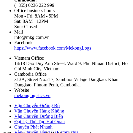
(+855) 0236 222 999
Office business hours
Mon - Fri: 8AM - 5PM
Sat: 8AM - 12PM
Sun: Closed
Mail
info@mkg.com.vn
Facebook
https://www.facebook.com/MekongLogs
Vietnam Office:
14/18 Dao Duy Anh Street, Ward 9, Phu Nhuan District, Ho
Chi Minh City, Vietnam.
Cambodia Office
313A, Street No.217, Sambuor Village Dangkao, Khan
Dangkao, Phnom Penh, Cambodia.
Website
mekonglogistics.vn
Vận Chuyển Đường Bộ
Vận Chuyển Hàng Không
Vận Chuyển Đường Biển
Đại Lý Thủ Tục Hải Quan
Chuyển Phát Nhanh
Vận Chuyển Hàng Đi Campuchia