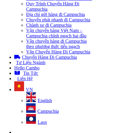
Quy Trình Chuyển Hàng Đi
Campuchia
Địa chỉ gửi hàng đi Campuchia
Chuyển phát nhanh đi Campuchia
Chành xe đi Campuchia
Vận chuyển hàng Việt Nam –
Campuchia chính ngạch hai đầu
Vận chuyển hàng đi Campuchia
theo phương thức tiểu ngạch
Vận Chuyển Hàng Đi Campuchia
Chuyển Hàng Đi Campuchia
Tư Liệu Ngành
Hello Cambo
Tin Tức
Liên Hệ
VN
English
Campuchia
Laos