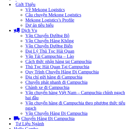
Giới Thiệu
Về Mekong Logistics
Câu chuyện Mekong Logistics
Mekong Logistics’s Profile
Dự án tiêu biểu
Dịch Vụ
Vận Chuyển Đường Bộ
Vận Chuyển Hàng Không
Vận Chuyển Đường Biển
Đại Lý Thủ Tục Hải Quan
Vận Tải Campuchia – Lào
Cách thức nhận hàng tại Campuchia
Thủ Tục Hải Quan Tại Campuchia
Quy Trình Chuyển Hàng Đi Campuchia
Địa chỉ gửi hàng đi Campuchia
Chuyển phát nhanh đi Campuchia
Chành xe đi Campuchia
Vận chuyển hàng Việt Nam – Campuchia chính ngạch
hai đầu
Vận chuyển hàng đi Campuchia theo phương thức tiểu
ngạch
Vận Chuyển Hàng Đi Campuchia
Chuyển Hàng Đi Campuchia
Tư Liệu Ngành
Hello Cambo