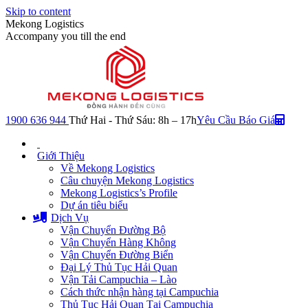
Skip to content
Mekong Logistics
Accompany you till the end
1900 636 944
Thứ Hai - Thứ Sáu: 8h – 17h
Yêu Cầu Báo Giá
Giới Thiệu
Về Mekong Logistics
Câu chuyện Mekong Logistics
Mekong Logistics’s Profile
Dự án tiêu biểu
Dịch Vụ
Vận Chuyển Đường Bộ
Vận Chuyển Hàng Không
Vận Chuyển Đường Biển
Đại Lý Thủ Tục Hải Quan
Vận Tải Campuchia – Lào
Cách thức nhận hàng tại Campuchia
Thủ Tục Hải Quan Tại Campuchia