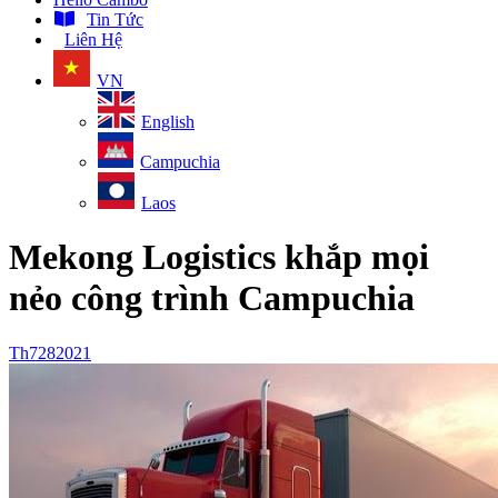
Tin Tức
Liên Hệ
VN
English
Campuchia
Laos
Mekong Logistics khắp mọi
nẻo công trình Campuchia
Th7
28
2021