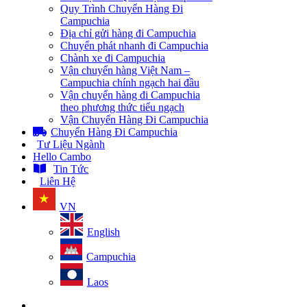
Quy Trình Chuyển Hàng Đi
Campuchia
Địa chỉ gửi hàng đi Campuchia
Chuyển phát nhanh đi Campuchia
Chành xe đi Campuchia
Vận chuyển hàng Việt Nam –
Campuchia chính ngạch hai đầu
Vận chuyển hàng đi Campuchia
theo phương thức tiểu ngạch
Vận Chuyển Hàng Đi Campuchia
Chuyển Hàng Đi Campuchia
Tư Liệu Ngành
Hello Cambo
Tin Tức
Liên Hệ
VN
English
Campuchia
Laos