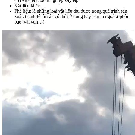
cơ bản của Doanh nghiệp xây lắp.
Vật liệu khác
Phế liệu: là những loại vật liệu thu được trong quá trình sản
xuất, thanh lý tài sản có thể sử dụng hay bán ra ngoài.( phôi
bào, vải vụn…)