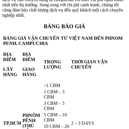
nhất trên thị trường. Song song với chi phí cạnh tranh, chúng tôi
cũng đảm bảo chất lượng dịch vụ đến quý khách một cách chuyên
nghiệp nhất.
BẢNG BÁO GIÁ
BẢNG GIÁ VẬN CHUYỂN TỪ VIỆT NAM ĐẾN PHNOM
PENH, CAMPUCHIA
ĐỊA
ĐỊA
ĐIỂM
ĐIỂM
TRỌNG
THỜI GIAN VẬN
LƯỢNG
CHUYỂN
LẤY
GIAO
HÀNG
HÀNG
<1 CBM
1 CBM – 3
CBM
3 CBM – 5
CBM
5 CBM – 10
PHNÔM
CBM
PÊNH
TP.HCM
2 – 3 DAYS
(THỦ
10 CBM – 20