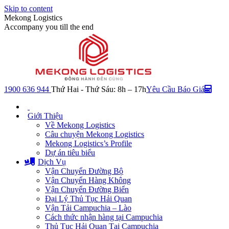
Skip to content
Mekong Logistics
Accompany you till the end
1900 636 944
Thứ Hai - Thứ Sáu: 8h – 17h
Yêu Cầu Báo Giá
Giới Thiệu
Về Mekong Logistics
Câu chuyện Mekong Logistics
Mekong Logistics’s Profile
Dự án tiêu biểu
Dịch Vụ
Vận Chuyển Đường Bộ
Vận Chuyển Hàng Không
Vận Chuyển Đường Biển
Đại Lý Thủ Tục Hải Quan
Vận Tải Campuchia – Lào
Cách thức nhận hàng tại Campuchia
Thủ Tục Hải Quan Tại Campuchia