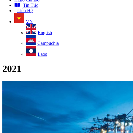
Tin Tức
Liên Hệ
VN
English
Campuchia
Laos
2021