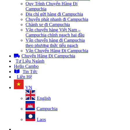
Quy Trình Chuyển Hàng Đi
Campuchia
Địa chỉ gửi hàng đi Campuchia
Chuyển phát nhanh đi Campuchia
Chành xe đi Campuchia
Vận chuyển hàng Việt Nam –
Campuchia chính ngạch hai đầu
Vận chuyển hàng đi Campuchia
theo phương thức tiểu ngạch
Vận Chuyển Hàng Đi Campuchia
Chuyển Hàng Đi Campuchia
Tư Liệu Ngành
Hello Cambo
Tin Tức
Liên Hệ
VN
English
Campuchia
Laos