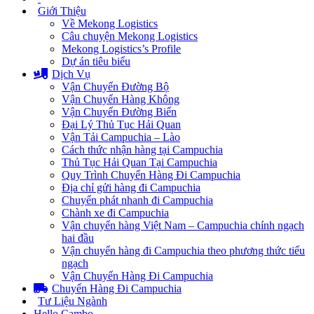
Giới Thiệu
Về Mekong Logistics
Câu chuyện Mekong Logistics
Mekong Logistics’s Profile
Dự án tiêu biểu
Dịch Vụ
Vận Chuyển Đường Bộ
Vận Chuyển Hàng Không
Vận Chuyển Đường Biển
Đại Lý Thủ Tục Hải Quan
Vận Tải Campuchia – Lào
Cách thức nhận hàng tại Campuchia
Thủ Tục Hải Quan Tại Campuchia
Quy Trình Chuyển Hàng Đi Campuchia
Địa chỉ gửi hàng đi Campuchia
Chuyển phát nhanh đi Campuchia
Chành xe đi Campuchia
Vận chuyển hàng Việt Nam – Campuchia chính ngạch
hai đầu
Vận chuyển hàng đi Campuchia theo phương thức tiểu
ngạch
Vận Chuyển Hàng Đi Campuchia
Chuyển Hàng Đi Campuchia
Tư Liệu Ngành
Hello Cambo