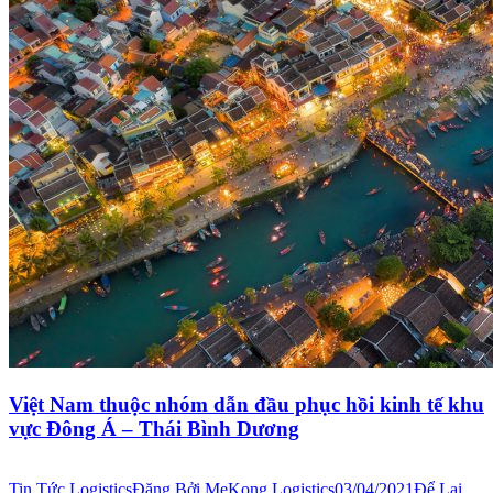
Việt Nam thuộc nhóm dẫn đầu phục hồi kinh tế khu
vực Đông Á – Thái Bình Dương
Tin Tức Logistics
Đăng Bởi
MeKong Logistics
03/04/2021
Để Lại