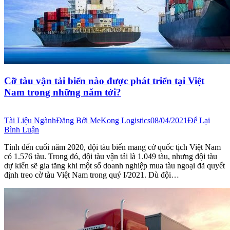
Cỡ tàu vận tải biển nào được phát triển tại Việt
Nam trong những năm tới?
Tài Liệu Ngành
Đăng Bởi
MeKong Logistics
08/04/2021
Để Lại
Bình Luận
Tính đến cuối năm 2020, đội tàu biển mang cờ quốc tịch Việt Nam
có 1.576 tàu. Trong đó, đội tàu vận tải là 1.049 tàu, nhưng đội tàu
dự kiến sẽ gia tăng khi một số doanh nghiệp mua tàu ngoại đã quyết
định treo cờ tàu Việt Nam trong quý I/2021. Dù đội…