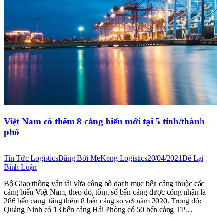
Việt Nam có thêm 8 cảng biển mới tại 5 tỉnh/thành
phố
Tin Tức Logistics
Đăng Bởi
MeKong Logistics
20/04/2021
Để Lại
Bình Luận
Bộ Giao thông vận tải vừa công bố danh mục bến cảng thuộc các
cảng biển Việt Nam, theo đó, tổng số bến cảng được công nhận là
286 bến cảng, tăng thêm 8 bến cảng so với năm 2020. Trong đó:
Quảng Ninh có 13 bến cảng Hải Phòng có 50 bến cảng TP…