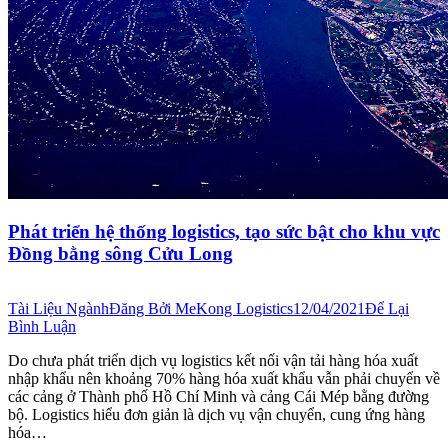
Phát triển hệ thống logistics, tạo sức bật cho khu vực
Đồng bằng sông Cửu Long
Tài Liệu Ngành
Đăng Bởi
MeKong Logistics
12/04/2021
Để Lại
Bình Luận
Do chưa phát triển dịch vụ logistics kết nối vận tải hàng hóa xuất
nhập khẩu nên khoảng 70% hàng hóa xuất khẩu vẫn phải chuyển về
các cảng ở Thành phố Hồ Chí Minh và cảng Cái Mép bằng đường
bộ. Logistics hiểu đơn giản là dịch vụ vận chuyển, cung ứng hàng
hóa…