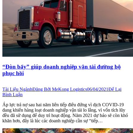
“Đòn bẩy” giúp doanh nghiệp vận tải đường bộ
phục hồi
Tài Liệu Ngành
Đăng Bởi
MeKong Logistics
06/04/2021
Để Lại
Bình Luận
Áp lực trả nợ sau hai năm liên tiếp điêu đứng vì dịch COVID-19
đang khiến hàng loạt doanh nghiệp vận tải lo lắng, vì vốn tích lũy
đều đã sử dụng để duy trì hoạt động. Năm 2021 dự báo sẽ còn khó
khăn hơn, đây là lúc các doanh nghiệp cần sự “tiếp…