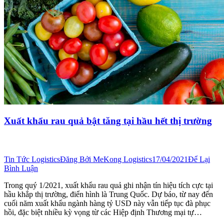
Xuất khẩu rau quả bật tăng tại hầu hết thị trường
Tin Tức Logistics
Đăng Bởi
MeKong Logistics
17/04/2021
Để Lại
Bình Luận
Trong quý 1/2021, xuất khẩu rau quả ghi nhận tín hiệu tích cực tại
hầu khắp thị trường, điển hình là Trung Quốc. Dự báo, từ nay đến
cuối năm xuất khẩu ngành hàng tỷ USD này vẫn tiếp tục đà phục
hồi, đặc biệt nhiều kỳ vọng từ các Hiệp định Thương mại tự…