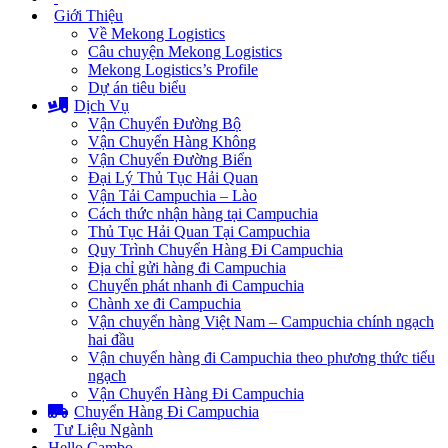
Giới Thiệu
Về Mekong Logistics
Câu chuyện Mekong Logistics
Mekong Logistics’s Profile
Dự án tiêu biểu
Dịch Vụ
Vận Chuyển Đường Bộ
Vận Chuyển Hàng Không
Vận Chuyển Đường Biển
Đại Lý Thủ Tục Hải Quan
Vận Tải Campuchia – Lào
Cách thức nhận hàng tại Campuchia
Thủ Tục Hải Quan Tại Campuchia
Quy Trình Chuyển Hàng Đi Campuchia
Địa chỉ gửi hàng đi Campuchia
Chuyển phát nhanh đi Campuchia
Chành xe đi Campuchia
Vận chuyển hàng Việt Nam – Campuchia chính ngạch
hai đầu
Vận chuyển hàng đi Campuchia theo phương thức tiểu
ngạch
Vận Chuyển Hàng Đi Campuchia
Chuyển Hàng Đi Campuchia
Tư Liệu Ngành
Hello Cambo