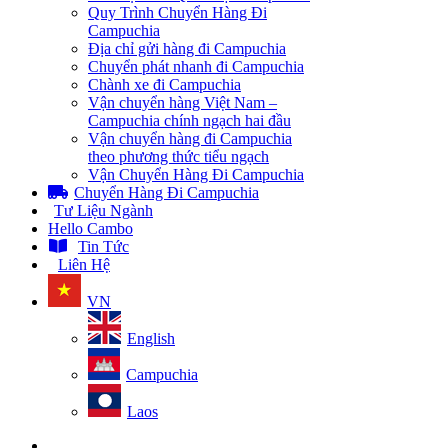
Quy Trình Chuyển Hàng Đi
Campuchia
Địa chỉ gửi hàng đi Campuchia
Chuyển phát nhanh đi Campuchia
Chành xe đi Campuchia
Vận chuyển hàng Việt Nam –
Campuchia chính ngạch hai đầu
Vận chuyển hàng đi Campuchia
theo phương thức tiểu ngạch
Vận Chuyển Hàng Đi Campuchia
Chuyển Hàng Đi Campuchia
Tư Liệu Ngành
Hello Cambo
Tin Tức
Liên Hệ
VN
English
Campuchia
Laos