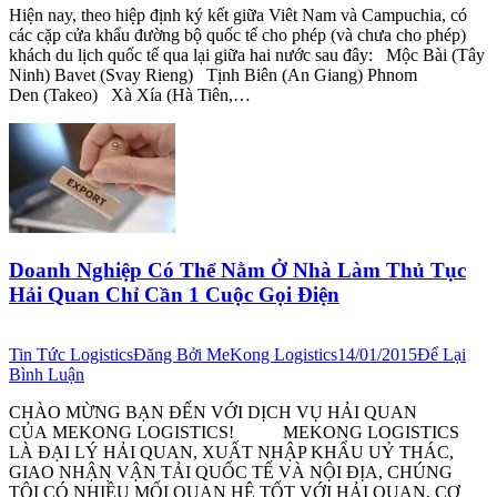
Hiện nay, theo hiệp định ký kết giữa Viêt Nam và Campuchia, có
các cặp cửa khẩu đường bộ quốc tế cho phép (và chưa cho phép)
khách du lịch quốc tế qua lại giữa hai nước sau đây: Mộc Bài (Tây
Ninh) Bavet (Svay Rieng) Tịnh Biên (An Giang) Phnom
Den (Takeo) Xà Xía (Hà Tiên,…
Doanh Nghiệp Có Thể Nằm Ở Nhà Làm Thủ Tục
Hải Quan Chỉ Cần 1 Cuộc Gọi Điện
Tin Tức Logistics
Đăng Bởi
MeKong Logistics
14/01/2015
Để Lại
Bình Luận
CHÀO MỪNG BẠN ĐẾN VỚI DỊCH VỤ HẢI QUAN
CỦA MEKONG LOGISTICS! MEKONG LOGISTICS
LÀ ĐẠI LÝ HẢI QUAN, XUẤT NHẬP KHẨU UỶ THÁC,
GIAO NHẬN VẬN TẢI QUỐC TẾ VÀ NỘI ĐỊA, CHÚNG
TÔI CÓ NHIỀU MỐI QUAN HỆ TỐT VỚI HẢI QUAN, CƠ