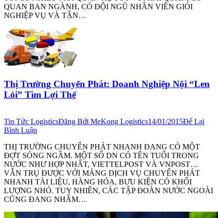
QUAN BAN NGÀNH, CÓ ĐỘI NGŨ NHÂN VIÊN GIỎI
NGHIỆP VỤ VÀ TẬN…
Thị Trường Chuyển Phát: Doanh Nghiệp Nội “Len
Lỏi” Tìm Lợi Thế
Tin Tức Logistics
Đăng Bởi
MeKong Logistics
14/01/2015
Để Lại
Bình Luận
THỊ TRƯỜNG CHUYỂN PHÁT NHANH ĐANG CÓ MỘT
ĐỢT SÓNG NGẦM. MỘT SỐ DN CÓ TÊN TUỔI TRONG
NƯỚC NHƯ HỢP NHẤT, VIETTELPOST VÀ VNPOST…
VẪN TRỤ ĐƯỢC VỚI MẢNG DỊCH VỤ CHUYỂN PHÁT
NHANH TÀI LIỆU, HÀNG HÓA, BƯU KIỆN CÓ KHỐI
LƯỢNG NHỎ. TUY NHIÊN, CÁC TẬP ĐOÀN NƯỚC NGOÀI
CŨNG ĐANG NHẮM…