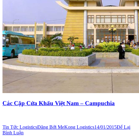
Các Cặp Cửa Khẩu Việt Nam – Campuchia
Tin Tức Logistics
Đăng Bởi
MeKong Logistics
14/01/2015
Để Lại
Bình Luận