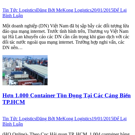
Tin Tức Logistics
Đăng Bởi
MeKong Logistics
20/01/2015
Để Lại
Bình Luận
Một doanh nghiệp (DN) Việt Nam đã bị sập bẫy các đối tượng lừa
đảo qua mạng internet. Trước tình hình trên, Thương vụ Việt Nam
tại Hà Lan khuyến cáo các DN cần cẩn trọng khi giao dịch với các
đối tác nước ngoài qua mạng internet. Trường hợp nghi vấn, các
DN nên…
Hơn 1.000 Container Tồn Đọng Tại Các Cảng Biển
TP.HCM
Tin Tức Logistics
Đăng Bởi
MeKong Logistics
19/01/2015
Để Lại
Bình Luận
(HQ Online)- Theo Cục Hải quan TP. HCM, 1.004 container hàng