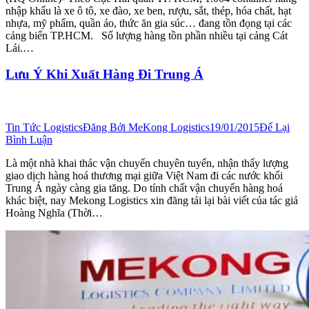
nhập khẩu là xe ô tô, xe đào, xe ben, rượu, sắt, thép, hóa chất, hạt
nhựa, mỹ phẩm, quần áo, thức ăn gia súc… đang tồn đọng tại các
cảng biển TP.HCM. Số lượng hàng tồn phần nhiều tại cảng Cát
Lái.…
Lưu Ý Khi Xuất Hàng Đi Trung Á
Tin Tức Logistics
Đăng Bởi
MeKong Logistics
19/01/2015
Để Lại
Bình Luận
Là một nhà khai thác vận chuyển chuyên tuyến, nhận thấy lượng
giao dịch hàng hoá thương mại giữa Việt Nam đi các nước khối
Trung Á ngày càng gia tăng. Do tính chất vận chuyển hàng hoá
khác biệt, nay Mekong Logistics xin đăng tải lại bài viết của tác giả
Hoàng Nghĩa (Thời…