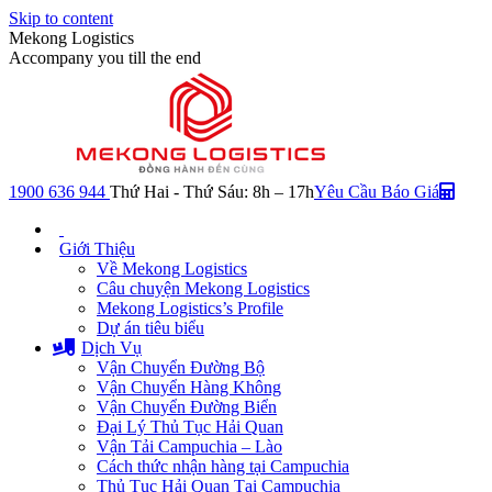
Skip to content
Mekong Logistics
Accompany you till the end
1900 636 944
Thứ Hai - Thứ Sáu: 8h – 17h
Yêu Cầu Báo Giá
Giới Thiệu
Về Mekong Logistics
Câu chuyện Mekong Logistics
Mekong Logistics’s Profile
Dự án tiêu biểu
Dịch Vụ
Vận Chuyển Đường Bộ
Vận Chuyển Hàng Không
Vận Chuyển Đường Biển
Đại Lý Thủ Tục Hải Quan
Vận Tải Campuchia – Lào
Cách thức nhận hàng tại Campuchia
Thủ Tục Hải Quan Tại Campuchia