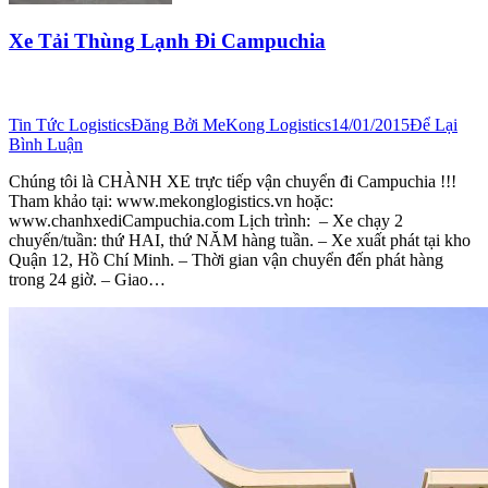
Xe Tải Thùng Lạnh Đi Campuchia
Tin Tức Logistics
Đăng Bởi
MeKong Logistics
14/01/2015
Để Lại
Bình Luận
Chúng tôi là CHÀNH XE trực tiếp vận chuyển đi Campuchia !!!
Tham khảo tại: www.mekonglogistics.vn hoặc:
www.chanhxediCampuchia.com Lịch trình: – Xe chạy 2
chuyến/tuần: thứ HAI, thứ NĂM hàng tuần. – Xe xuất phát tại kho
Quận 12, Hồ Chí Minh. – Thời gian vận chuyển đến phát hàng
trong 24 giờ. – Giao…