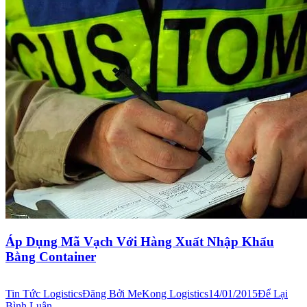
Áp Dụng Mã Vạch Với Hàng Xuất Nhập Khẩu
Bằng Container
Tin Tức Logistics
Đăng Bởi
MeKong Logistics
14/01/2015
Để Lại
Bình Luận