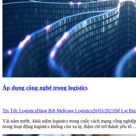
Áp dụng công nghệ trong logistics
Tin Tức Logistics
Đăng Bởi
MeKong Logistics
20/03/2021
Để Lại Bì
Vài năm trước, khái niệm logistics trong cuộc cách mạng công nghiệp
trong hoạt động logistics không còn xa lạ, thậm chí trở thành yếu tố