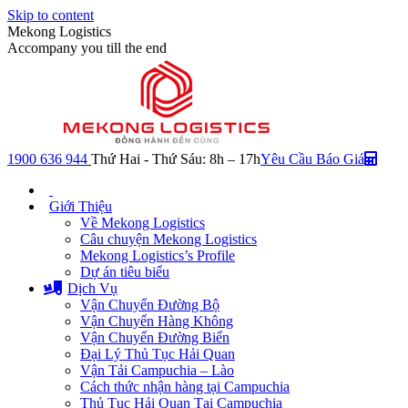
Skip to content
Mekong Logistics
Accompany you till the end
1900 636 944
Thứ Hai - Thứ Sáu: 8h – 17h
Yêu Cầu Báo Giá
Giới Thiệu
Về Mekong Logistics
Câu chuyện Mekong Logistics
Mekong Logistics’s Profile
Dự án tiêu biểu
Dịch Vụ
Vận Chuyển Đường Bộ
Vận Chuyển Hàng Không
Vận Chuyển Đường Biển
Đại Lý Thủ Tục Hải Quan
Vận Tải Campuchia – Lào
Cách thức nhận hàng tại Campuchia
Thủ Tục Hải Quan Tại Campuchia