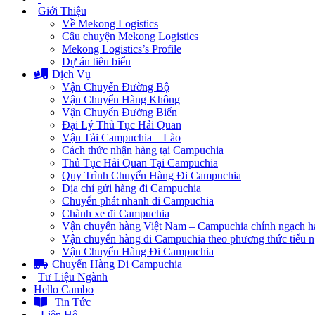
Giới Thiệu
Về Mekong Logistics
Câu chuyện Mekong Logistics
Mekong Logistics’s Profile
Dự án tiêu biểu
Dịch Vụ
Vận Chuyển Đường Bộ
Vận Chuyển Hàng Không
Vận Chuyển Đường Biển
Đại Lý Thủ Tục Hải Quan
Vận Tải Campuchia – Lào
Cách thức nhận hàng tại Campuchia
Thủ Tục Hải Quan Tại Campuchia
Quy Trình Chuyển Hàng Đi Campuchia
Địa chỉ gửi hàng đi Campuchia
Chuyển phát nhanh đi Campuchia
Chành xe đi Campuchia
Vận chuyển hàng Việt Nam – Campuchia chính ngạch h
Vận chuyển hàng đi Campuchia theo phương thức tiểu 
Vận Chuyển Hàng Đi Campuchia
Chuyển Hàng Đi Campuchia
Tư Liệu Ngành
Hello Cambo
Tin Tức
Liên Hệ