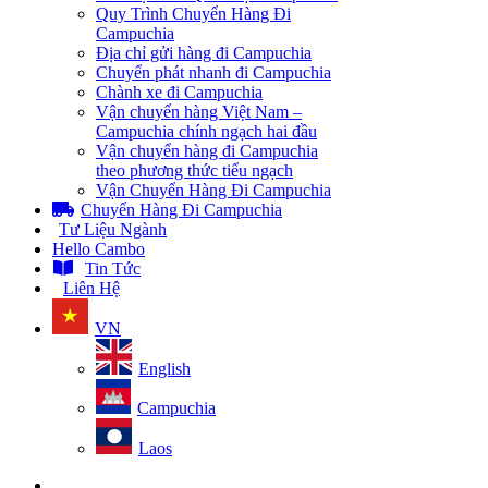
Quy Trình Chuyển Hàng Đi
Campuchia
Địa chỉ gửi hàng đi Campuchia
Chuyển phát nhanh đi Campuchia
Chành xe đi Campuchia
Vận chuyển hàng Việt Nam –
Campuchia chính ngạch hai đầu
Vận chuyển hàng đi Campuchia
theo phương thức tiểu ngạch
Vận Chuyển Hàng Đi Campuchia
Chuyển Hàng Đi Campuchia
Tư Liệu Ngành
Hello Cambo
Tin Tức
Liên Hệ
VN
English
Campuchia
Laos