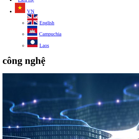
VN
English
Campuchia
Laos
công nghệ