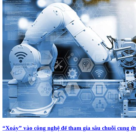
“Xoáy” vào công nghệ để tham gia sâu chuỗi cung ứ