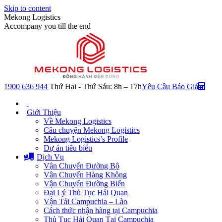
Skip to content
Mekong Logistics
Accompany you till the end
1900 636 944
Thứ Hai - Thứ Sáu: 8h – 17h
Yêu Cầu Báo Giá
Giới Thiệu
Về Mekong Logistics
Câu chuyện Mekong Logistics
Mekong Logistics’s Profile
Dự án tiêu biểu
Dịch Vụ
Vận Chuyển Đường Bộ
Vận Chuyển Hàng Không
Vận Chuyển Đường Biển
Đại Lý Thủ Tục Hải Quan
Vận Tải Campuchia – Lào
Cách thức nhận hàng tại Campuchia
Thủ Tục Hải Quan Tại Campuchia