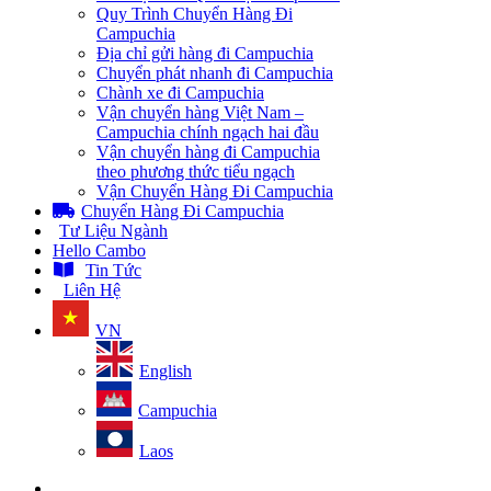
Quy Trình Chuyển Hàng Đi
Campuchia
Địa chỉ gửi hàng đi Campuchia
Chuyển phát nhanh đi Campuchia
Chành xe đi Campuchia
Vận chuyển hàng Việt Nam –
Campuchia chính ngạch hai đầu
Vận chuyển hàng đi Campuchia
theo phương thức tiểu ngạch
Vận Chuyển Hàng Đi Campuchia
Chuyển Hàng Đi Campuchia
Tư Liệu Ngành
Hello Cambo
Tin Tức
Liên Hệ
VN
English
Campuchia
Laos