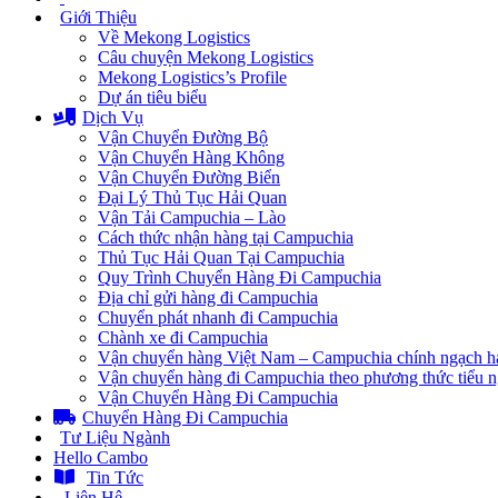
Giới Thiệu
Về Mekong Logistics
Câu chuyện Mekong Logistics
Mekong Logistics’s Profile
Dự án tiêu biểu
Dịch Vụ
Vận Chuyển Đường Bộ
Vận Chuyển Hàng Không
Vận Chuyển Đường Biển
Đại Lý Thủ Tục Hải Quan
Vận Tải Campuchia – Lào
Cách thức nhận hàng tại Campuchia
Thủ Tục Hải Quan Tại Campuchia
Quy Trình Chuyển Hàng Đi Campuchia
Địa chỉ gửi hàng đi Campuchia
Chuyển phát nhanh đi Campuchia
Chành xe đi Campuchia
Vận chuyển hàng Việt Nam – Campuchia chính ngạch h
Vận chuyển hàng đi Campuchia theo phương thức tiểu 
Vận Chuyển Hàng Đi Campuchia
Chuyển Hàng Đi Campuchia
Tư Liệu Ngành
Hello Cambo
Tin Tức
Liên Hệ