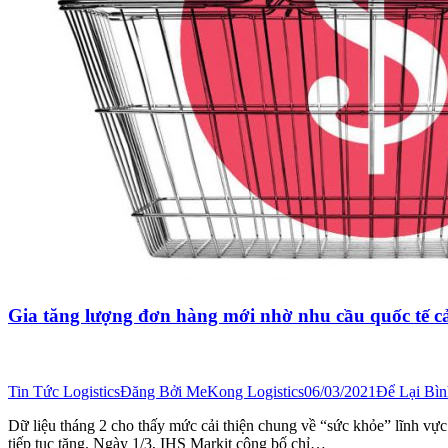
Gia tăng lượng đơn hàng mới nhờ nhu cầu quốc tế cả
Tin Tức Logistics
Đăng Bởi
MeKong Logistics
06/03/2021
Để Lại Bì
Dữ liệu tháng 2 cho thấy mức cải thiện chung về “sức khỏe” lĩnh vự
tiếp tục tăng. Ngày 1/3, IHS Markit công bố chỉ…