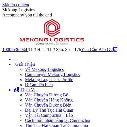
Skip to content
Mekong Logistics
Accompany you till the end
1900 636 944
Thứ Hai - Thứ Sáu: 8h – 17h
Yêu Cầu Báo Giá
Giới Thiệu
Về Mekong Logistics
Câu chuyện Mekong Logistics
Mekong Logistics’s Profile
Dự án tiêu biểu
Dịch Vụ
Vận Chuyển Đường Bộ
Vận Chuyển Hàng Không
Vận Chuyển Đường Biển
Đại Lý Thủ Tục Hải Quan
Vận Tải Campuchia – Lào
Cách thức nhận hàng tại Campuchia
Thủ Tục Hải Quan Tại Campuchia