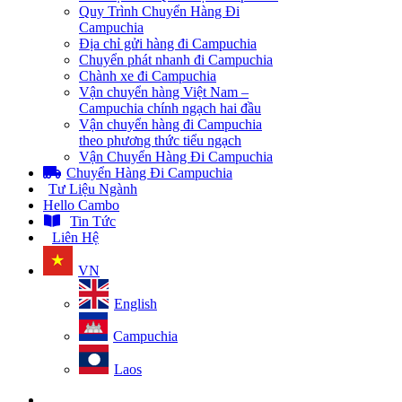
Quy Trình Chuyển Hàng Đi
Campuchia
Địa chỉ gửi hàng đi Campuchia
Chuyển phát nhanh đi Campuchia
Chành xe đi Campuchia
Vận chuyển hàng Việt Nam –
Campuchia chính ngạch hai đầu
Vận chuyển hàng đi Campuchia
theo phương thức tiểu ngạch
Vận Chuyển Hàng Đi Campuchia
Chuyển Hàng Đi Campuchia
Tư Liệu Ngành
Hello Cambo
Tin Tức
Liên Hệ
VN
English
Campuchia
Laos