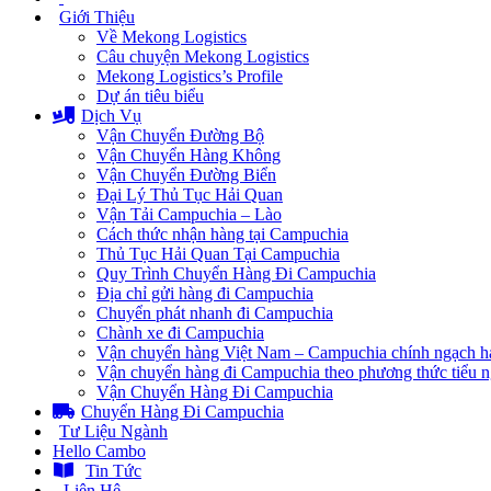
Giới Thiệu
Về Mekong Logistics
Câu chuyện Mekong Logistics
Mekong Logistics’s Profile
Dự án tiêu biểu
Dịch Vụ
Vận Chuyển Đường Bộ
Vận Chuyển Hàng Không
Vận Chuyển Đường Biển
Đại Lý Thủ Tục Hải Quan
Vận Tải Campuchia – Lào
Cách thức nhận hàng tại Campuchia
Thủ Tục Hải Quan Tại Campuchia
Quy Trình Chuyển Hàng Đi Campuchia
Địa chỉ gửi hàng đi Campuchia
Chuyển phát nhanh đi Campuchia
Chành xe đi Campuchia
Vận chuyển hàng Việt Nam – Campuchia chính ngạch h
Vận chuyển hàng đi Campuchia theo phương thức tiểu 
Vận Chuyển Hàng Đi Campuchia
Chuyển Hàng Đi Campuchia
Tư Liệu Ngành
Hello Cambo
Tin Tức
Liên Hệ