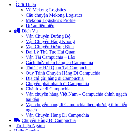
Giới Thiệu
Về Mekong Logistics
Câu chuyện Mekong Logistics
Mekong Logistics’s Profile
Dự án tiêu biểu
Dịch Vụ
Vận Chuyển Đường Bộ
Vận Chuyển Hàng Không
Vận Chuyển Đường Biển
Đại Lý Thủ Tục Hải Quan
Vận Tải Campuchia – Lào
Cách thức nhận hàng tại Campuchia
Thủ Tục Hải Quan Tại Campuchia
Quy Trình Chuyển Hàng Đi Campuchia
Địa chỉ gửi hàng đi Campuchia
Chuyển phát nhanh đi Campuchia
Chành xe đi Campuchia
Vận chuyển hàng Việt Nam – Campuchia chính ngạch
hai đầu
Vận chuyển hàng đi Campuchia theo phương thức tiểu
ngạch
Vận Chuyển Hàng Đi Campuchia
Chuyển Hàng Đi Campuchia
Tư Liệu Ngành
Hello Cambo