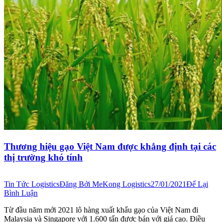
Thương hiệu gạo Việt Nam được khẳng định tại các
thị trường khó tính
Tin Tức Logistics
Đăng Bởi
MeKong Logistics
27/01/2021
Để Lại
Bình Luận
Từ đầu năm mới 2021 lô hàng xuất khẩu gạo của Việt Nam đi
Malaysia và Singapore với 1.600 tấn được bán với giá cao. Điều