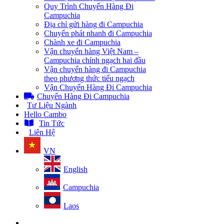
Quy Trình Chuyển Hàng Đi
Campuchia
Địa chỉ gửi hàng đi Campuchia
Chuyển phát nhanh đi Campuchia
Chành xe đi Campuchia
Vận chuyển hàng Việt Nam –
Campuchia chính ngạch hai đầu
Vận chuyển hàng đi Campuchia
theo phương thức tiểu ngạch
Vận Chuyển Hàng Đi Campuchia
Chuyển Hàng Đi Campuchia
Tư Liệu Ngành
Hello Cambo
Tin Tức
Liên Hệ
VN
English
Campuchia
Laos