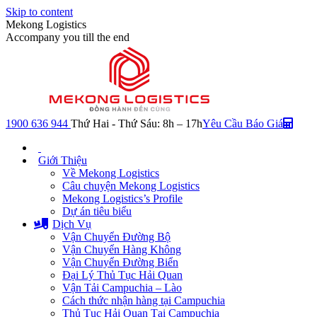
Skip to content
Mekong Logistics
Accompany you till the end
1900 636 944
Thứ Hai - Thứ Sáu: 8h – 17h
Yêu Cầu Báo Giá
Giới Thiệu
Về Mekong Logistics
Câu chuyện Mekong Logistics
Mekong Logistics’s Profile
Dự án tiêu biểu
Dịch Vụ
Vận Chuyển Đường Bộ
Vận Chuyển Hàng Không
Vận Chuyển Đường Biển
Đại Lý Thủ Tục Hải Quan
Vận Tải Campuchia – Lào
Cách thức nhận hàng tại Campuchia
Thủ Tục Hải Quan Tại Campuchia